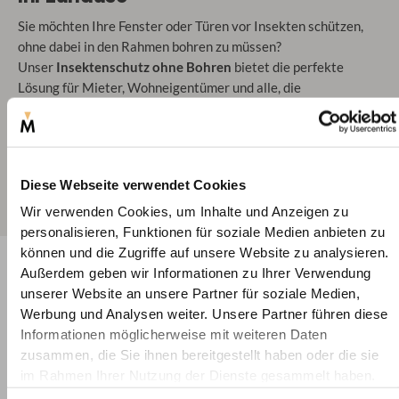
Sie möchten Ihre Fenster oder Türen vor Insekten schützen,
ohne dabei in den Rahmen bohren zu müssen?
Unser
Insektenschutz ohne Bohren
bietet die perfekte
Lösung für Mieter, Wohneigentümer und alle, die
eine
schnelle, flexible und rückstandsfreie
Montage
bevorzugen. Mit unseren
innovativen
Insektenschutzsystemen
können Sie Ihre Räume effektiv
gegen Mücken, Fliegen und andere Insekten absichern, ohne
Diese Webseite verwendet Cookies
Ihre Fenster dauerhaft zu verändern.
Wir verwenden Cookies, um Inhalte und Anzeigen zu
personalisieren, Funktionen für soziale Medien anbieten zu
können und die Zugriffe auf unsere Website zu analysieren.
Außerdem geben wir Informationen zu Ihrer Verwendung
unserer Website an unsere Partner für soziale Medien,
Werbung und Analysen weiter. Unsere Partner führen diese
Informationen möglicherweise mit weiteren Daten
zusammen, die Sie ihnen bereitgestellt haben oder die sie
im Rahmen Ihrer Nutzung der Dienste gesammelt haben.