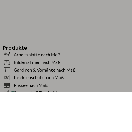
Produkte
Arbeitsplatte nach Maß
Bilderrahmen nach Maß
Gardinen & Vorhänge nach Maß
Insektenschutz nach Maß
Plissee nach Maß
Schaumstoff Zuschnitt
Polster nach Maß
Teppiche nach Maß
Tischdecken nach Maß
Service