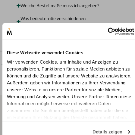
Welche Bestellmaße muss ich angeben?
Was bedeuten die verschiedenen
Maßbezeichnungen bei Bilderrahmen?
Diese Webseite verwendet Cookies
Wir verwenden Cookies, um Inhalte und Anzeigen zu
←
zurück
weiter
→
personalisieren, Funktionen für soziale Medien anbieten zu
können und die Zugriffe auf unsere Website zu analysieren.
Außerdem geben wir Informationen zu Ihrer Verwendung
unserer Website an unsere Partner für soziale Medien,
Werbung und Analysen weiter. Unsere Partner führen diese
Informationen möglicherweise mit weiteren Daten
Wir
+49 221 2926
info@deine-
zusammen, die Sie ihnen bereitgestellt haben oder die sie
beraten
2310 (Mo - Fr 8.00 -
massanfertigun
im Rahmen Ihrer Nutzung der Dienste gesammelt haben.
12.00 Uhr)
Sie gerne:
Details zeigen