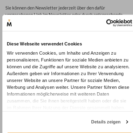
Sie können den Newsletter jederzeit über den dafür
vorgesehenen Link im Newsletter oder durch entsprechende
Nachricht an den eingangs genannten Verantwortlichen
abbestellen. Nach erfolgter Abmeldung wird Ihre E-
Mailadresse unverzüglich in unserem Newsletter-Verteiler
gelöscht, soweit Sie nicht ausdrücklich in eine weitere Nutzung
Diese Webseite verwendet Cookies
Ihrer Daten eingewilligt haben oder wir uns eine
Wir verwenden Cookies, um Inhalte und Anzeigen zu
darüberhinausgehende Datenverwendung vorbehalten, die
personalisieren, Funktionen für soziale Medien anbieten zu
gesetzlich erlaubt ist und über die wir Sie in dieser Erklärung
können und die Zugriffe auf unsere Website zu analysieren.
informieren.
Außerdem geben wir Informationen zu Ihrer Verwendung
unserer Website an unsere Partner für soziale Medien,
7.2
Amazon SES
Werbung und Analysen weiter. Unsere Partner führen diese
Informationen möglicherweise mit weiteren Daten
Der Versand unserer E-Mail-Newsletter erfolgt über diesen
zusammen, die Sie ihnen bereitgestellt haben oder die sie
Anbieter: AWS EMEA SARL, 38 avenue John F. Kennedy, L-
im Rahmen Ihrer Nutzung der Dienste gesammelt haben.
1855 Luxemburg
Details zeigen
Auf Basis unseres berechtigten Interesses an einem effektiven
und nutzerfreundlichen Newsletter-Marketing geben wir Ihre