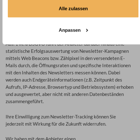
bei der Newsletter-Anmeldung bereitgestellten Daten gem.
Alle zulassen
Art. 6 Abs. 1 lit. f DSGVO an diesen Anbieter weiter, damit
dieser den Newsletterversand in unserem Auftrag übernimmt.
Anpassen
Vorbehaltlich Ihrer ausdrücklichen Einwilligung gem. Art. 6
Abs. 1 lit. a DSGVO führt der Anbieter darüber hinaus eine
statistische Erfolgsauswertung von Newsletter-Kampagnen
mittels Web Beacons bzw. Zählpixel in den versendeten E-
Mails durch, die Öffnungsraten und spezifische Interaktionen
mit den Inhalten des Newsletters messen können. Dabei
werden auch Endgeräteinformationen (z.B. Zeitpunkt des
Aufrufs, IP-Adresse, Browsertyp und Betriebssystem) erhoben
und ausgewertet, aber nicht mit anderen Datenbeständen
zusammengeführt.
Ihre Einwilligung zum Newsletter-Tracking können Sie
jederzeit mit Wirkung für die Zukunft widerrufen.
Wir haben mit dem Anbieter einen