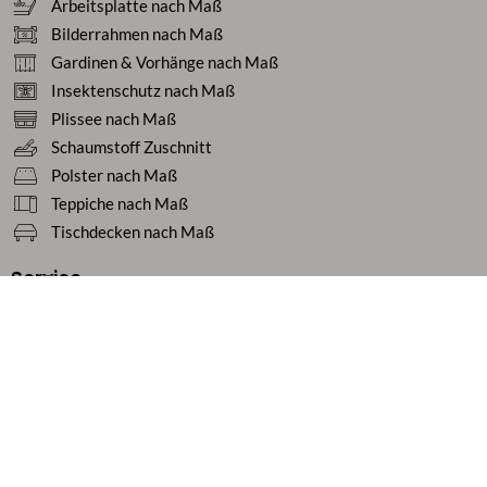
Arbeitsplatte nach Maß
Bilderrahmen nach Maß
Gardinen & Vorhänge nach Maß
Insektenschutz nach Maß
Plissee nach Maß
Schaumstoff Zuschnitt
Polster nach Maß
Teppiche nach Maß
Tischdecken nach Maß
Service
Ratgeber
Häufige Fragen
Ihre Vorteile
Kundenstimmen
Geschäftskunden / B2B
Zahlung & Versand
Über uns