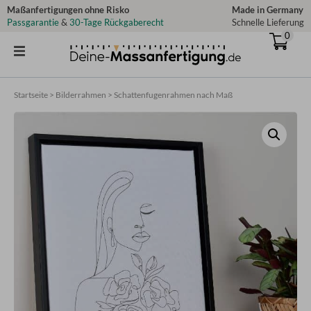
Zum
Maßanfertigungen ohne Risko
Made in Germany
Passgarantie
&
30-Tage Rückgaberecht
Schnelle Lieferung
Inhalt
0
springen
Startseite
>
Bilderrahmen
>
Schattenfugenrahmen nach Maß