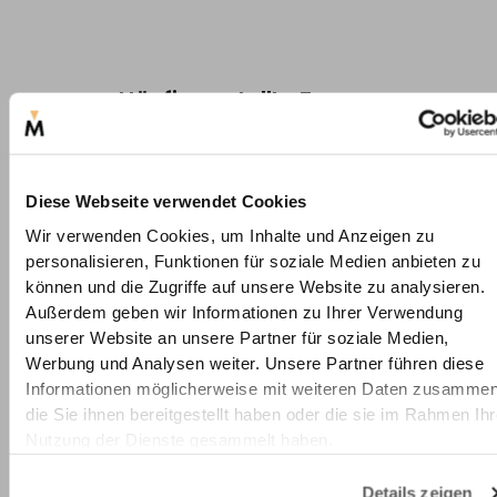
Häufig gestellte Fragen
Maße & Konfiguration
Bestellung
Material
Diese Webseite verwendet Cookies
Glasarten
Nutzung & Rahmung
Wir verwenden Cookies, um Inhalte und Anzeigen zu
personalisieren, Funktionen für soziale Medien anbieten zu
können und die Zugriffe auf unsere Website zu analysieren.
Außerdem geben wir Informationen zu Ihrer Verwendung
Welche Bilderrahmen-Größen gibt es?
unserer Website an unsere Partner für soziale Medien,
Wie messe ich mein Bild aus?
Werbung und Analysen weiter. Unsere Partner führen diese
Informationen möglicherweise mit weiteren Daten zusammen
Welche Bestellmaße muss ich angeben?
die Sie ihnen bereitgestellt haben oder die sie im Rahmen Ihr
Nutzung der Dienste gesammelt haben.
Was bedeuten die verschiedenen
Maßbezeichnungen bei Bilderrahmen?
Details zeigen