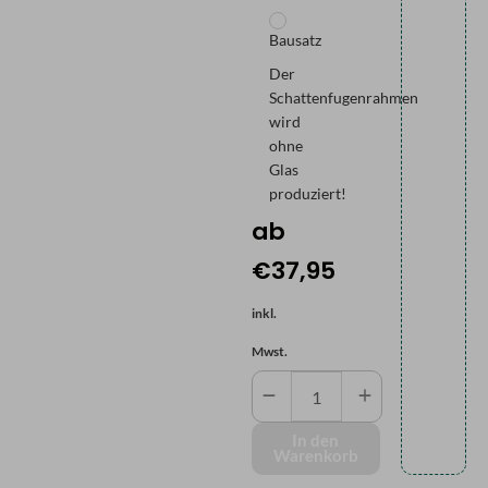
Bausatz
Der
Schattenfugenrahmen
wird
ohne
Glas
produziert!
ab
€37,95
inkl.
Mwst.
Schattenfugenrahmen
nach
Maß
In den
Warenkorb
Menge