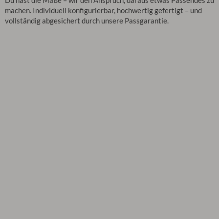
Du hast die Maße – wir den Anspruch, daraus etwas Passendes zu
machen. Individuell konfigurierbar, hochwertig gefertigt – und
vollständig abgesichert durch unsere Passgarantie.