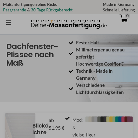
Zum
Maßanfertigungen ohne Risko
Made in Germany
Passgarantie
&
30-Tage Rückgaberecht
Schnelle Lieferung
Inhalt
0
springen
Fester Halt
Dachfenster-
Millimetergenau genau
Plissee nach
gefertigt
Maß
Hochwertige Cosiflor©
Technik - Made in
Germany
Verschiedene
Lichtdurchlässigkeiten
ab
Moderner
Blickd
&
51,95 €
ichte
vielseitiger