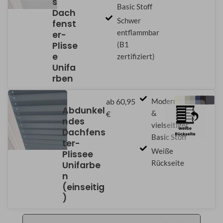
s
Basic Stoff
Dach
Schwer
fenst
entflammbar
er-
Plisse
(B1
e
zertifiziert)
Unifa
rben
ab 60,95
Moderner
Abdunkel
&
€
ndes
vielseitiger
Dachfens
Basic Stoff
ter-
Weiße
Plissee
Rückseite
Unifarbe
n
(einseitig
)