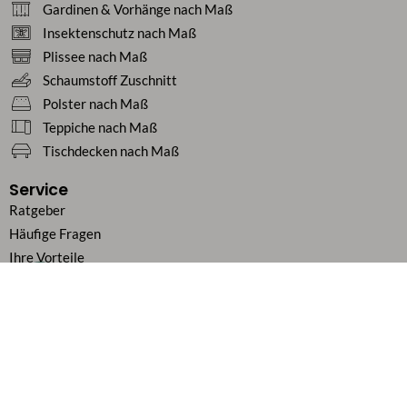
Gardinen & Vorhänge nach Maß
Insektenschutz nach Maß
Plissee nach Maß
Schaumstoff Zuschnitt
Polster nach Maß
Teppiche nach Maß
Tischdecken nach Maß
Service
Ratgeber
Häufige Fragen
Ihre Vorteile
Kundenstimmen
Geschäftskunden / B2B
Zahlung & Versand
Über uns
Karriere
Vertrag widerrufen