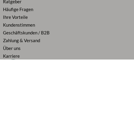
Ratgeber
Häufige Fragen
Ihre Vorteile
Kundenstimmen
Geschäftskunden / B2B
Zahlung & Versand
Über uns
Karriere
Vertrag widerrufen
Flexibel bezahlen
Alle Preise inkl. MwSt.
Folge uns auf
AGB
|
Widerrufsbelehrung
|
Datenschutz
|
Cookie Richtlinie
|
Impressum
|