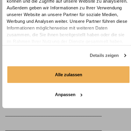
können und die Zugriffe auf unsere Website zu analysieren.
Wenn Sie den Vertrag widerrufen wollen, dann füllen Sie bitte
Außerdem geben wir Informationen zu Ihrer Verwendung
dieses Formular aus und senden es zurück.
unserer Website an unsere Partner für soziale Medien,
Werbung und Analysen weiter. Unsere Partner führen diese
An
Informationen möglicherweise mit weiteren Daten
zusammen, die Sie ihnen bereitgestellt haben oder die sie
DM Custom Made GmbH
im Rahmen Ihrer Nutzung der Dienste gesammelt haben.
Wolfsstraße 6-14
50667 Köln
Details zeigen
Deutschland
E-Mail: info@deine-massanfertigung.de
Alle zulassen
Hiermit widerrufe(n) ich/wir (*) den von mir/uns (*)
abgeschlossenen Vertrag über den Kauf der folgenden Waren
Anpassen
(*) / die Erbringung der folgenden Dienstleistung (*)
_______________________________________________________
_______________________________________________________