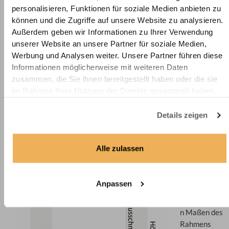
vereinheitlichen
, die unterschiedliche Maße haben. Die
personalisieren, Funktionen für soziale Medien anbieten zu
Kartoneinlage sorgt für eine zusätzliche
Tiefe
im Bild.
können und die Zugriffe auf unsere Website zu analysieren.
Außerdem
schützt
das Passepartout das Motiv vor einem
Außerdem geben wir Informationen zu Ihrer Verwendung
Festkleben an der Scheibe.
unserer Website an unsere Partner für soziale Medien,
Werbung und Analysen weiter. Unsere Partner führen diese
Informationen möglicherweise mit weiteren Daten
Wie misst man ein Passepartout aus?
zusammen, die Sie ihnen bereitgestellt haben oder die sie
im Rahmen Ihrer Nutzung der Dienste gesammelt haben.
Für das Passepartout müssen Sie die Außenmaße und die
Innenmaße bestimmen.
Details zeigen
Die
Außenmaße
Alle zulassen
des
Passepartou
ts werden
Anpassen
den
ausgewählte
n Maßen des
Rahmens