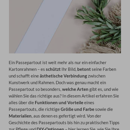
Ein Passepartout ist weit mehr als nur ein einfacher
Kartonrahmen – es
schützt
Ihr Bild,
betont
seine Farben
und schafft eine
ästhetische Verbindung
zwischen
Kunstwerk und Rahmen. Doch was genau macht ein
Passepartout so besonders,
welche Arten
gibt es, und wie
wählen Sie das richtige aus? In diesem Artikel erfahren Sie
alles über die
Funktionen und Vorteile
eines
Passepartouts, die richtige
Größe und Farbe
sowie die
Materialien
, aus denen es gefertigt wird. Von der
Geschichte des Passepartouts bis hin zu praktischen Tipps
zur Pflege und
DIY-Optionen
– hier lernen Sie, wie Sie Ihre