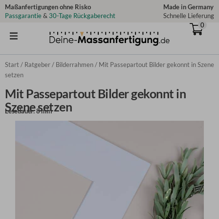
Zum
Maßanfertigungen ohne Risko
Made in Germany
Passgarantie
&
30-Tage Rückgaberecht
Schnelle Lieferung
Inhalt
0
springen
Start
/
Ratgeber
/
Bilderrahmen
/ Mit Passepartout Bilder gekonnt in Szene
setzen
Mit Passepartout Bilder gekonnt in
Szene setzen
Lesedauer: 8 min