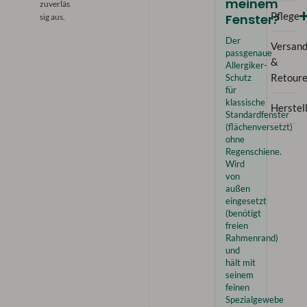
meinem
zuverläs
Pflege
Fenster?
sig aus.
Der
Versan
passgenaue
&
Allergiker-
Schutz
Retour
für
klassische
Herstel
Standardfenster
(flächenversetzt)
ohne
Regenschiene.
Wird
von
außen
eingesetzt
(benötigt
freien
Rahmenrand)
und
hält mit
seinem
feinen
Spezialgewebe