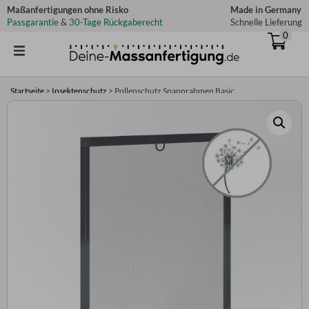
Zum
Maßanfertigungen ohne Risko
Made in Germany
Passgarantie
&
30-Tage Rückgaberecht
Schnelle Lieferung
Inhalt
0
springen
Startseite
>
Insektenschutz
>
Pollenschutz Spannrahmen Basic