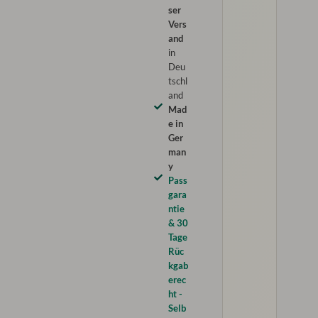
ser
Vers
and
in
Deu
tschl
and
Mad
e in
Ger
man
y
Pass
gara
ntie
& 30
Tage
Rüc
kgab
erec
ht -
Selb