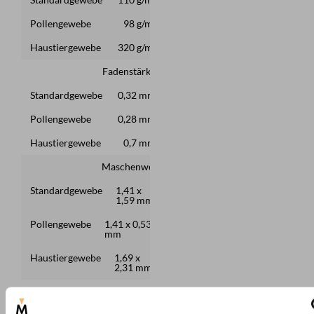
Pollengewebe
98 g/m²
Haustiergewebe
320 g/m²
Fadenstärke
Standardgewebe
0,32 mm
Pollengewebe
0,28 mm
Haustiergewebe
0,7 mm
Maschenweite
Standardgewebe
1,41 x
1,59 mm
Pollengewebe
1,41 x 0,53
mm
Haustiergewebe
1,69 x
2,31 mm