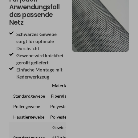
Anwendungsfall
das passende
Netz
Schwarzes Gewebe
sorgt für optimale
Durchsicht
Gewebe wird knickfrei
gerollt geliefert
Einfache Montage mit
Kederwerkzeug
Material
Standardgewebe
Fiberglas
Pollengewebe
Polyester
Haustiergewebe
Polyester
Gewicht
Standardgewebe
110 g/m²