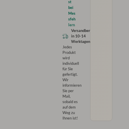
st
bei
Mes
sfeh
lern
Versandbereit
in
10-14
Werktagen
Jedes
Produkt
wird
individuell
für Sie
gefertigt.
Wir
informieren
Sie per
Mail,
sobald es
auf dem
Weg zu
Ihnen ist!