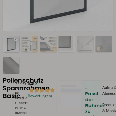
Pollenschutz
Spezialg
5,0
( 3
Spannrahmen
Aufmaß
ewebe
Passt
für
Abmess
Basic
Bewertungen)
Allergike
der
r – sperrt
Rahmen
Produkt
Pollen &
zu
& Mont
Insekten