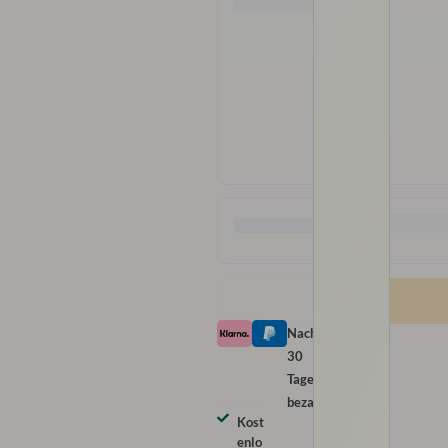
Nach
30
Tagen
bezahlen
Kost
enlo