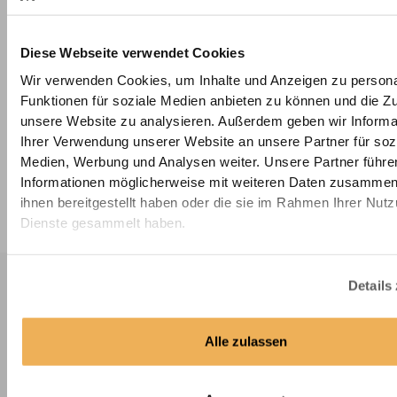
Diese Webseite verwendet Cookies
Wir verwenden Cookies, um Inhalte und Anzeigen zu persona
Funktionen für soziale Medien anbieten zu können und die Zug
unsere Website zu analysieren. Außerdem geben wir Informa
Ihrer Verwendung unserer Website an unsere Partner für soz
Medien, Werbung und Analysen weiter. Unsere Partner führe
Weiß Vorderseite
Weiß Rückseite
Informationen möglicherweise mit weiteren Daten zusammen,
ihnen bereitgestellt haben oder die sie im Rahmen Ihrer Nut
Dienste gesammelt haben.
Unser Insektenschutz Versprechen
Details
Über 50.000 Kunden vertrauen auf Deine-
Massanfertigung.de
Alle zulassen
Passgarantie & 30-Tage-Rückgaberecht
Wir nehmen Ihnen das Risiko beim Kauf nach Maß:
Trotz