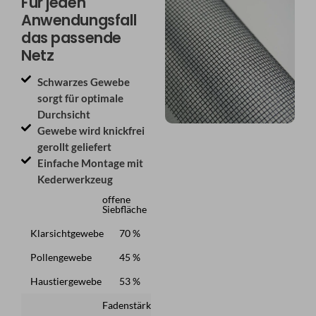
Für jeden
Anwendungsfall
das passende
Netz
Schwarzes Gewebe
sorgt für optimale
Durchsicht
Gewebe wird knickfrei
gerollt geliefert
Einfache Montage mit
Kederwerkzeug
offene
Siebfläche
Klarsichtgewebe
70 %
Pollengewebe
45 %
Haustiergewebe
53 %
Fadenstärke