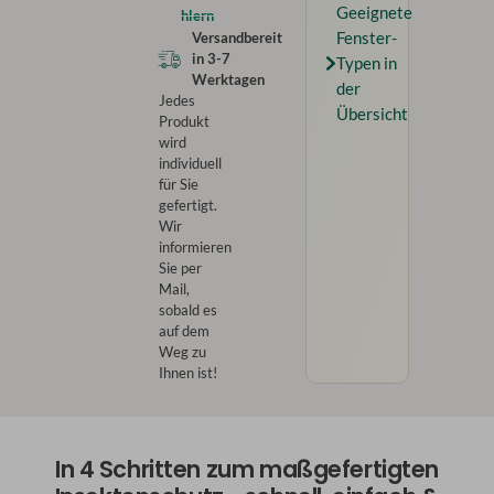
Geeignete
hlern
Versandbereit
Fenster-
in
3-7
Typen in
Werktagen
der
Jedes
Übersicht
Produkt
wird
individuell
für Sie
gefertigt.
Wir
informieren
Sie per
Mail,
sobald es
auf dem
Weg zu
Ihnen ist!
In 4 Schritten zum maßgefertigten