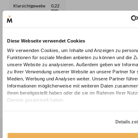
Klarsichtgewebe
0,22
mm
Pollengewebe
0,22
mm
Haustiergewebe
0,46
mm
Diese Webseite verwendet Cookies
Maschenweite
Wir verwenden Cookies, um Inhalte und Anzeigen zu persona
Funktionen für soziale Medien anbieten zu können und die Zug
Klarsichtgewebe
1,4 x
unsere Website zu analysieren. Außerdem geben wir Informa
1,4
mm
zu Ihrer Verwendung unserer Website an unsere Partner für 
Medien, Werbung und Analysen weiter. Unsere Partner führe
Pollengewebe
Informationen möglicherweise mit weiteren Daten zusammen,
Haustiergewebe
1,7 x
ihnen bereitgestellt haben oder die sie im Rahmen Ihrer Nut
1,7
mm
Dienste gesammelt haben.
Details ze
Unser Insektenschutz Versprechen