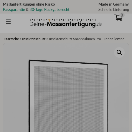
Zum
Maßanfertigungen ohne Risko
Made in Germany
Passgarantie
&
30-Tage Rückgaberecht
Schnelle Lieferung
Inhalt
0
springen
Startseite
>
Insektenschutz
>
Insektenschutz Spannrahmen Pro – Innenliegend