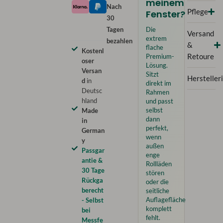
meinem
Nach
Pflege
Fenster?
30
Tagen
Die
Versand
extrem
bezahlen
&
flache
Kostenl
Premium-
Retoure
oser
Lösung.
Versan
Sitzt
Hersteller
d
in
direkt im
Deutsc
Rahmen
hland
und passt
selbst
Made
dann
in
perfekt,
German
wenn
y
außen
Passgar
enge
antie &
Rollläden
30 Tage
stören
Rückga
oder die
berecht
seitliche
Auflagefläche
- Selbst
komplett
bei
fehlt.
Messfe