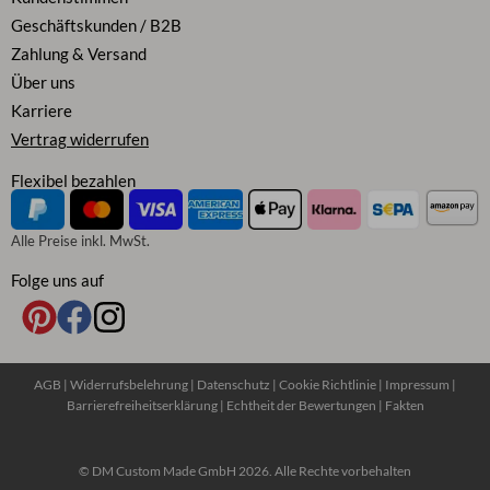
Geschäftskunden / B2B
Zahlung & Versand
Über uns
Karriere
Vertrag widerrufen
Flexibel bezahlen
Alle Preise inkl. MwSt.
Folge uns auf
AGB
|
Widerrufsbelehrung
|
Datenschutz
|
Cookie Richtlinie
|
Impressum
|
Barrierefreiheitserklärung
|
Echtheit der Bewertungen
|
Fakten
© DM Custom Made GmbH 2026. Alle Rechte vorbehalten