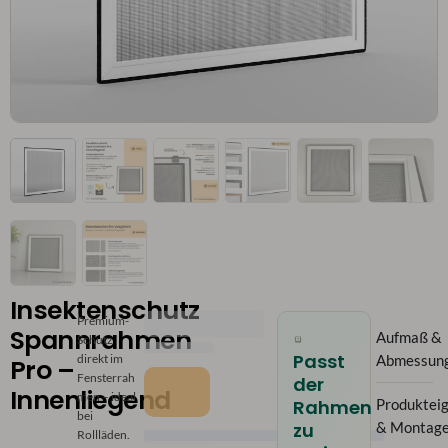
Insektenschutz
Premium-
Spannrahmen
Aufmaß &
Schutz
Passt
direkt im
Abmessun
Pro –
Fensterrah
der
Innenliegend
men – ideal
Rahmen
Produktei
bei
zu
& Montag
Rollläden.