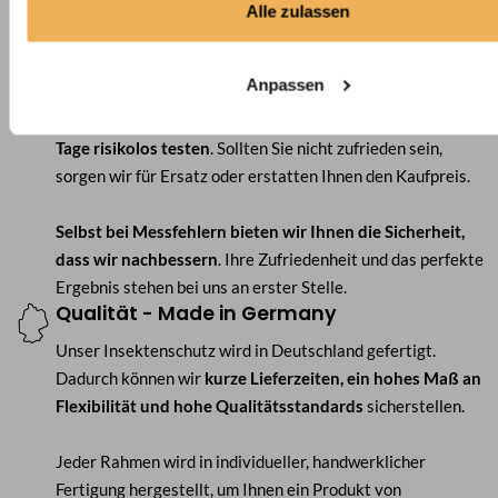
Über 50.000 Kunden vertrauen auf Deine-
Alle zulassen
Massanfertigung.de
Passgarantie & 30-Tage-Rückgaberecht
Anpassen
Wir nehmen Ihnen das Risiko beim Kauf nach Maß:
Trotz
Maßanfertigung können Sie unseren Insektenschutz 30
Tage risikolos testen
. Sollten Sie nicht zufrieden sein,
sorgen wir für Ersatz oder erstatten Ihnen den Kaufpreis.
Selbst bei Messfehlern bieten wir Ihnen die Sicherheit,
dass wir nachbessern
. Ihre Zufriedenheit und das perfekte
Ergebnis stehen bei uns an erster Stelle.
Qualität - Made in Germany
Unser Insektenschutz wird in Deutschland gefertigt.
Dadurch können wir
kurze Lieferzeiten, ein hohes Maß an
Flexibilität und hohe Qualitätsstandards
sicherstellen.
Jeder Rahmen wird in individueller, handwerklicher
Fertigung hergestellt, um Ihnen ein Produkt von