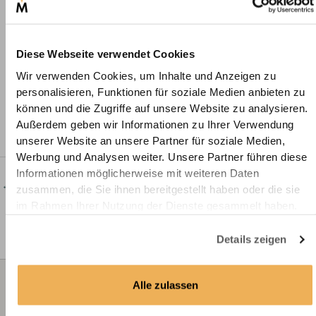
Wie viele Schals erhalte ich pro Konfiguration?
Was passiert, wenn die Gardine die falschen Maße
Diese Webseite verwendet Cookies
hat?
Wir verwenden Cookies, um Inhalte und Anzeigen zu
personalisieren, Funktionen für soziale Medien anbieten zu
Was ist, wenn mir der konfigurierte Vorhang nicht
können und die Zugriffe auf unsere Website zu analysieren.
gefällt?
Außerdem geben wir Informationen zu Ihrer Verwendung
unserer Website an unsere Partner für soziale Medien,
Werbung und Analysen weiter. Unsere Partner führen diese
Informationen möglicherweise mit weiteren Daten
←
zurück
weiter
→
zusammen, die Sie ihnen bereitgestellt haben oder die sie
im Rahmen Ihrer Nutzung der Dienste gesammelt haben.
Details zeigen
Wir
+49 221 2926
Alle zulassen
info@deine-
beraten
2310 (Mo - Fr 8.00 -
massanfertigun
12.00 Uhr)
Sie gerne: