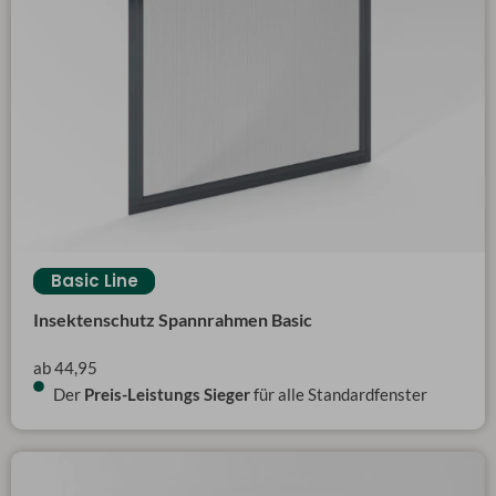
Basic Line
Basic Line
Insektenschutz Spannrahmen Basic
ab 44,95
Der
Preis-Leistungs Sieger
für alle Standardfenster