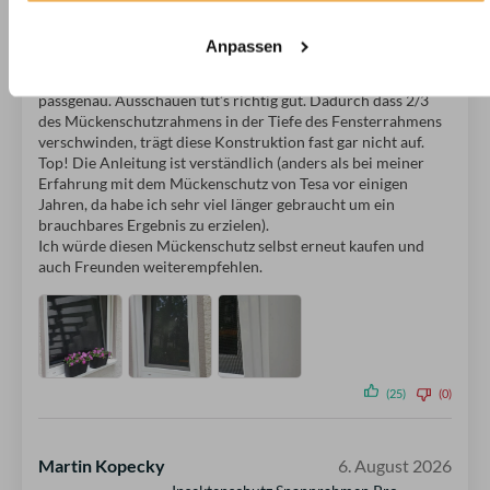
Qualitativ bin ich tatsächlich zufrieden. ‚Nen Nagel kann man
mit der Konstruktion nicht in die Wand schlagen, aber sobald
Anpassen
es ins Fenster eingehängt ist, wird es durch die Klammern
sehr gut am/im Fenster fixiert und sitzt absolut stabil und
passgenau. Ausschauen tut’s richtig gut. Dadurch dass 2/3
des Mückenschutzrahmens in der Tiefe des Fensterrahmens
verschwinden, trägt diese Konstruktion fast gar nicht auf.
Top! Die Anleitung ist verständlich (anders als bei meiner
Erfahrung mit dem Mückenschutz von Tesa vor einigen
Jahren, da habe ich sehr viel länger gebraucht um ein
brauchbares Ergebnis zu erzielen).
Ich würde diesen Mückenschutz selbst erneut kaufen und
auch Freunden weiterempfehlen.
(25)
(0)
Martin Kopecky
6. August 2026