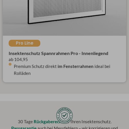
Pro Line
Insektenschutz Spannrahmen Pro - Innenliegend
ab 104,95
Premium Schutz direkt
im Fensterrahmen
ideal bei
Rolläden
30 Tage
Rückgaberecht
für Ihren Insektenschutz.
Passgarantie
auch bei Messfehlern – wir korrigieren und