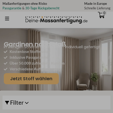
Zum
Maßanfertigungen ohne Risko
Made in Europe
Passgarantie
&
30-Tage Rückgaberecht
Schnelle Lieferung
Inhalt
0
springen
Gardinen nach Maß
In wenigen Schritten konfiguriert- Individuell gefertigt
Kostenlose Stoffmuster
Inklusive Passgarantie
Über 50.000 zufriedene Kunden
Verschiedene Aufhängungen
Jetzt Stoff wählen
Filter