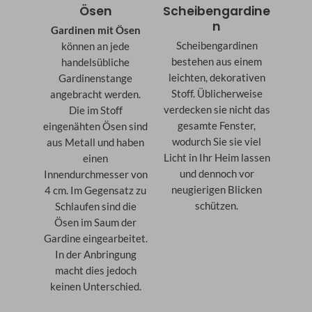
Ösen
Scheibengardine
n
Gardinen mit Ösen
Scheibengardinen
können an jede
bestehen aus einem
handelsübliche
leichten, dekorativen
Gardinenstange
Stoff. Üblicherweise
angebracht werden.
verdecken sie nicht das
Die im Stoff
gesamte Fenster,
eingenähten Ösen sind
wodurch Sie sie viel
aus Metall und haben
Licht in Ihr Heim lassen
einen
und dennoch vor
Innendurchmesser von
neugierigen Blicken
4 cm. Im Gegensatz zu
schützen.
Schlaufen sind die
Ösen im Saum der
Gardine eingearbeitet.
In der Anbringung
macht dies jedoch
keinen Unterschied.