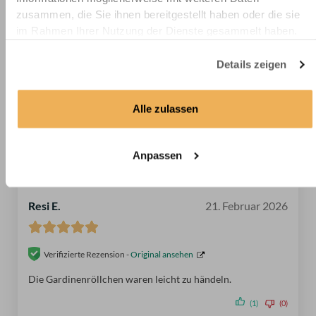
zusammen, die Sie ihnen bereitgestellt haben oder die sie
im Rahmen Ihrer Nutzung der Dienste gesammelt haben.
1-2 von 2 Rezensionen
Details zeigen
Kathrin M.
7. Mai 2026
Alle zulassen
Verifizierte Rezension -
Original ansehen
Anpassen
(0)
(0)
Resi E.
21. Februar 2026
Verifizierte Rezension -
Original ansehen
Die Gardinenröllchen waren leicht zu händeln.
(1)
(0)