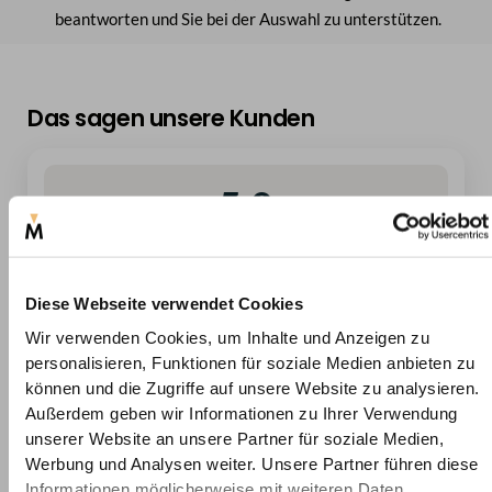
beantworten und Sie bei der Auswahl zu unterstützen.
Das sagen unsere Kunden
5,0
( 2 Bewertungen)
Diese Webseite verwendet Cookies
Wir verwenden Cookies, um Inhalte und Anzeigen zu
personalisieren, Funktionen für soziale Medien anbieten zu
5
100%
können und die Zugriffe auf unsere Website zu analysieren.
4
0%
Außerdem geben wir Informationen zu Ihrer Verwendung
3
0%
unserer Website an unsere Partner für soziale Medien,
2
0%
Werbung und Analysen weiter. Unsere Partner führen diese
1
0%
Informationen möglicherweise mit weiteren Daten