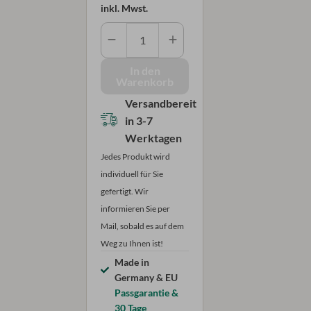
inkl. Mwst.
Webgardine
mit
Faltenband
In den
Warenkorb
-
Streifenmuster
Versandbereit
Menge
in
3-7
Werktagen
Jedes Produkt wird
individuell für Sie
gefertigt. Wir
informieren Sie per
Mail, sobald es auf dem
Weg zu Ihnen ist!
Made in
Germany & EU
Passgarantie &
30 Tage