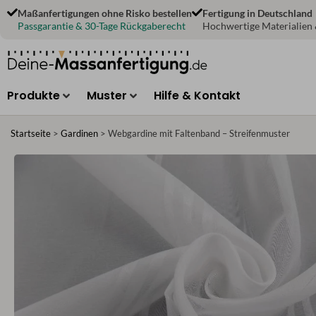
Zum
Maßanfertigungen ohne Risko bestellen
Fertigung in Deutschland
Inhalt
Passgarantie & 30-Tage Rückgaberecht
Hochwertige Materialien
springen
Produkte
Muster
Hilfe & Kontakt
Startseite
>
Gardinen
>
Webgardine mit Faltenband – Streifenmuster