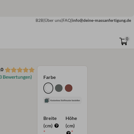
B2B
|
Über uns
|
FAQ
|
info@deine-massanfertigung.de
0
,0
 3 Bewertungen)
Farbe
Breite
Höhe
(cm)
(cm)