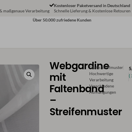
Kostenloser Paketversand in Deutschland
 & maßgenaue Verarbeitung
Schnelle Lieferung & Kostenlose Retouren
Über 50.000 zufriedene Kunden
Webgardine
Gratis Stoffmuster
5
mit
Hochwertige
(
Verarbeitung
Faltenband
Verschiedene
Aufhängungen
–
Streifenmuster