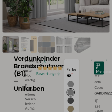
Verdunkelnder
Gratis
4,9
( 8
Brandschutzvorhang
12
Stoffm
€
Farbe
uster
(B1)
Mengenr
Bewertungen)
Hoch
Mit
–
wertig
dem
e
Unifarben
Code:
Verarb
GARDINE1
eitung
Versch
iedene
12 €
Aufhä
Rabatt