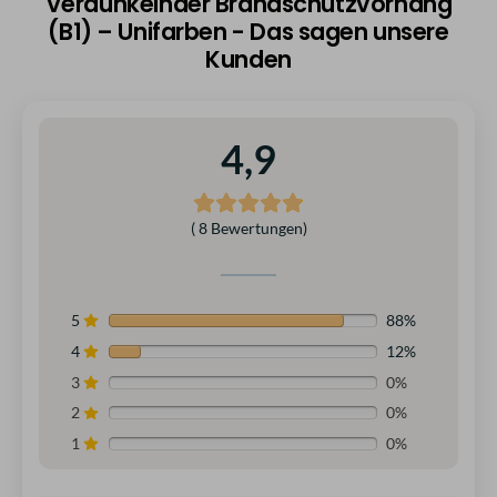
Verdunkelnder Brandschutzvorhang
(B1) – Unifarben - Das sagen unsere
Kunden
4,9
( 8 Bewertungen)
5
88%
4
12%
3
0%
2
0%
1
0%