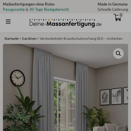
Zum
Maßanfertigungen ohne Risko
Made in Germany
Passgarantie
&
30-Tage Rückgaberecht
Schnelle Lieferung
Inhalt
0
springen
Startseite
>
Gardinen
>
Verdunkelnder Brandschutzvorhang (B1) – Unifarben