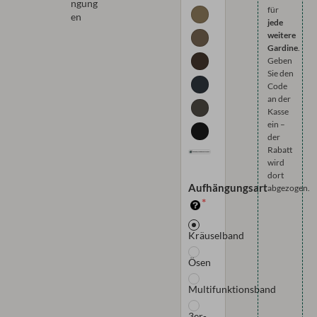
ngung
für
en
jede
weitere
Gardine
.
Geben
Sie den
Code
an der
Kasse
ein –
der
Rabatt
wird
dort
Aufhängungsart
abgezogen.
Kräuselband
Ösen
Multifunktionsband
3er-