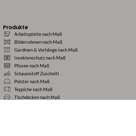
Produkte
Arbeitsplatte nach Maß
Bilderrahmen nach Maß
Gardinen & Vorhänge nach Maß
Insektenschutz nach Maß
Plissee nach Maß
Schaumstoff Zuschnitt
Polster nach Maß
Teppiche nach Maß
Tischdecken nach Maß
Service
Ratgeber
Häufige Fragen
Ihre Vorteile