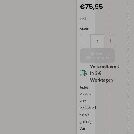
€75,95
inkl.
Mwst.
Verdunkelnder
Brandschutzvorha
(B1)
In den
Warenkorb
-
Unifarben
Versandbereit
Menge
in
3-8
Werktagen
Jedes
Produkt
wird
individuell
für Sie
gefertigt.
Wir