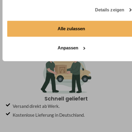
Passgenau gefertigt
Details zeigen
Ihre Gardinen werden exakt nach Maß in Deutschland &
EU angefertigt.
Hochwertige Materialien und saubere Verarbeitung für
Alle zulassen
beste Ergebnisse.
Anpassen
Schnell geliefert
Versand direkt ab Werk.
Kostenlose Lieferung in Deutschland.