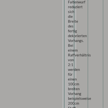
Faltenwurf
reduziert
sich
die
Breite
des
fertig
dekorierten
Vorhangs.
Bei
einem
Raffverhältnis
von
2:1
werden
für
einen
100cm
breiten
Vorhang
beispielsweise
200cm
Stoff