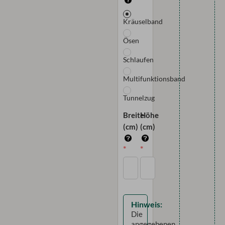
Kräuselband
Ösen
Schlaufen
Multifunktionsband
Tunnelzug
Breite
Höhe
(cm)
(cm)
Hinweis:
Die
angegebenen