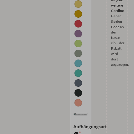
weitere
Gardine
.
Geben
Sie den
Code an
der
Kasse
ein – der
Rabatt
wird
dort
abgezogen.
Aufhängungsart