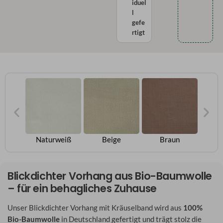
iduel
l
gefe
rtigt
ya
Naturweiß
Beige
Braun
Dunk
Blickdichter Vorhang aus Bio-Baumwolle
– für ein behagliches Zuhause
Unser Blickdichter Vorhang mit Kräuselband wird aus
100%
Bio-Baumwolle
in Deutschland gefertigt und trägt stolz die