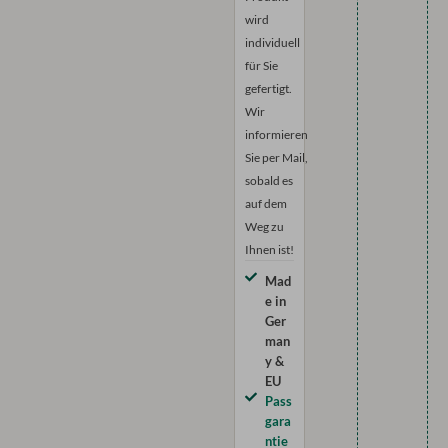
wird
individuell
für Sie
gefertigt.
Wir
informieren
Sie per Mail,
sobald es
auf dem
Weg zu
Ihnen ist!
Mad
e in
Ger
man
y &
EU
Pass
gara
ntie