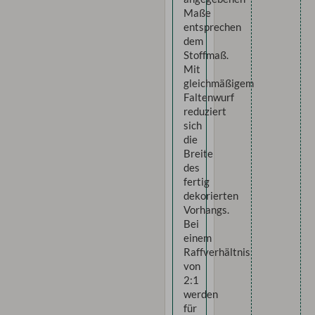
Maße
entsprechen
dem
Stoffmaß.
Mit
gleichmäßigem
Faltenwurf
reduziert
sich
die
Breite
des
fertig
dekorierten
Vorhangs.
Bei
einem
Raffverhältnis
von
2:1
werden
für