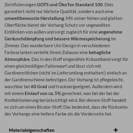
Zertifizierungen
GOTS und ÖkoTex Standard 100
. Dies
garantiert nicht nur höchste Qualität, sondern auch eine
umweltbewusste Herstellung
. Mit seiner feinen und glatten
Oberfläche bietet der Vorhang Schutz vor ungewollten
Einblicken von außen und sorgt zugleich für eine
angenehme
Geräuschdämpfung und bessere Wärmespeicherung
im
Zimmer. Das wunderbare Uni-Design in verschiedenen
Farbvarianten verleiht Ihrem Zuhause eine
behagliche
Atmosphäre
. Das in den Stoff eingenähte Kräuselband sorgt für
einen gleichmäßigen Faltenwurf und lässt sich mit
Gardinenröllchen (nicht im Lieferumfang enthalten!) einfach an
der Gardinenschiene befestigen. Der Vorhang ist pflegeleicht,
waschbar bei
60 Grad
und trocknergeeignet. Außerdem wird
mit einem
Einlauf von ca. 5%
gerechnet, was bei der bei der
Konfektionierung berücksichtigt wird. Bei diesem Stoff handelt
es sich um einen Bicolor-Stoff. Das bedeutet, dass die Rückseite
des Vorhangs eine hellere Farbe als die Vorderseite hat.
Materialeigenschaften