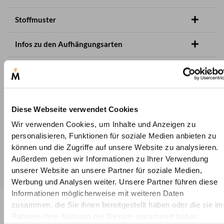
Stoffmuster
Infos zu den Aufhängungsarten
Pflegehinweise
Versand & Retoure
Diese Webseite verwendet Cookies
Herstellerinformation
Wir verwenden Cookies, um Inhalte und Anzeigen zu
personalisieren, Funktionen für soziale Medien anbieten zu
können und die Zugriffe auf unsere Website zu analysieren.
FAQ
Außerdem geben wir Informationen zu Ihrer Verwendung
Kundenmeinungen
unserer Website an unsere Partner für soziale Medien,
Werbung und Analysen weiter. Unsere Partner führen diese
Informationen möglicherweise mit weiteren Daten
zusammen, die Sie ihnen bereitgestellt haben oder die sie im
Rahmen Ihrer Nutzung der Dienste gesammelt haben.
In 4 Schritten zum maßgefertigten