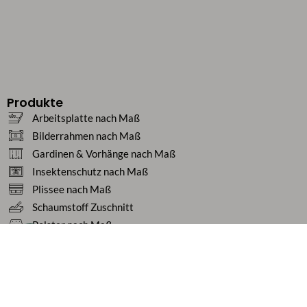
Produkte
Arbeitsplatte nach Maß
Bilderrahmen nach Maß
Gardinen & Vorhänge nach Maß
Insektenschutz nach Maß
Plissee nach Maß
Schaumstoff Zuschnitt
Polster nach Maß
Teppiche nach Maß
Tischdecken nach Maß
Service
Ratgeber