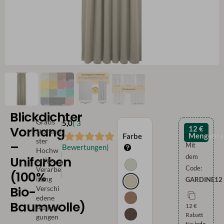
Blickdichter
Gratis
5,0
( 3
Vorhang
12 €
Stoffmu
Mengenra
Farbe
ster
–
Mit
Bewertungen)
Hochw
dem
Unifarben
ertige
Code:
Verarbe
(100%
itung
GARDINE12
Bio-
Verschi
edene
Baumwolle)
12 €
Aufhän
Rabatt
gungen
für
jede