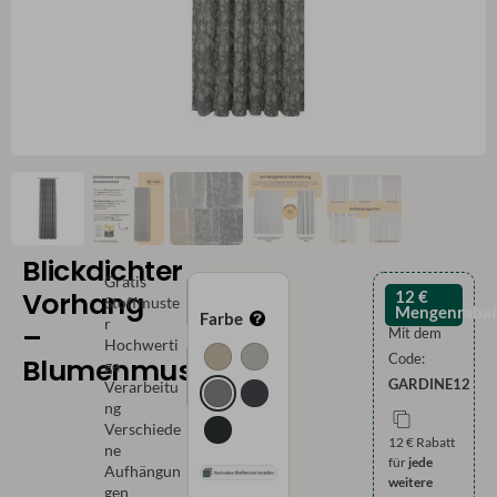
Blickdichter
Gratis
Vorhang
12 €
Stoffmuste
Mengenrabat
Farbe
r
–
Mit dem
Hochwerti
Code:
Blumenmuster
ge
GARDINE12
Verarbeitu
ng
Verschiede
12 € Rabatt
ne
für
jede
Aufhängun
weitere
gen
Gardine
.