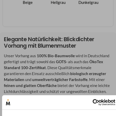
Elegante Natürlichkeit: Blickdichter
Vorhang mit Blumenmuster
Unser Vorhang aus
100% Bio-Baumwolle
wird in Deutschland
gefertigt und trägt sowohl das
GOTS-
als auch das
ÖkoTex
Standard 100-Zertifikat
. Diese Qualitätsmerkmale
garantieren den Einsatz ausschließlich
biologisch erzeugter
Materialien
und
umweltverträglicher Farbstoffe
. Mit einer
feinen und glatten Oberfläche
bietet der Vorhang eine leichte
Lichtdurchlässigkeit und schützt vor ungewollten Einblicken.
Das elegante Blumenmuster verleiht dem Raum eine
natürliche
Note
und ermöglicht vielseitige Kombinationsmöglichkeiten
mit anderen Dekorationselementen. Mit der im Stoff
eingearbeiteten Aufhängung ermöglichen wir Ihnen einen