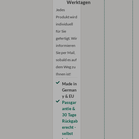
Jedes
Produkt wird
individuell
für Sie
gefertigt. Wir
informieren
Sie per Mail,
sobald es auf
dem Weg zu
Ihnen ist!
Made in
German
y & EU
Passgar
antie &
30 Tage
Rückgab
erecht -
selbst
bei