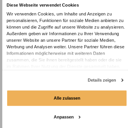
Diese Webseite verwendet Cookies
gleichmäßigen Faltenwurf, den Sie nach Belieben anpassen
können. Dank seiner pflegeleichten Eigenschaften ist der
Wir verwenden Cookies, um Inhalte und Anzeigen zu
Vorhang bei
60 Grad
in der Maschine waschbar und
personalisieren, Funktionen für soziale Medien anbieten zu
trocknergeeignet. Hierbei ist es völlig normal, dass der Vorhang
können und die Zugriffe auf unsere Website zu analysieren.
bei der ersten Wäsche einläuft. Der
Schrumpf von ca. 5%
wird
Außerdem geben wir Informationen zu Ihrer Verwendung
in der Konfektionierung berücksichtigt, sodass Sie einen etwas
unserer Website an unsere Partner für soziale Medien,
größeren Vorhang erhalten als angegeben.
Werbung und Analysen weiter. Unsere Partner führen diese
Informationen möglicherweise mit weiteren Daten
zusammen, die Sie ihnen bereitgestellt haben oder die sie
Materialeigenschaften
im Rahmen Ihrer Nutzung der Dienste gesammelt haben.
Stoffmuster
Details zeigen
Infos zu den Aufhängungsarten
Alle zulassen
Pflegehinweise
Anpassen
Versand & Retoure