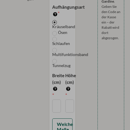
Geben Sie
Aufhängungsart
den Code an
der Kasse
ein – der
Kräuselband
Rabatt wird
Ösen
dort
abgezogen.
Schlaufen
Multifunktionsband
Tunnelzug
Breite
Höhe
(cm)
(cm)
Welche
Maße