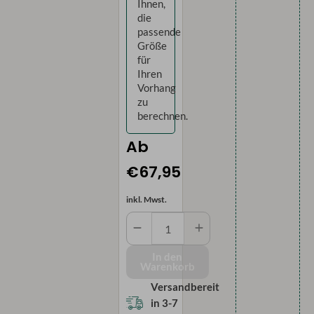
die
passende
Größe
für
Ihren
Vorhang
zu
berechnen.
Ab
€67,95
inkl. Mwst.
Blickdichter
Vorhang
-
In den
Warenkorb
Blumenmuster
Menge
Versandbereit
in
3-7
Werktagen