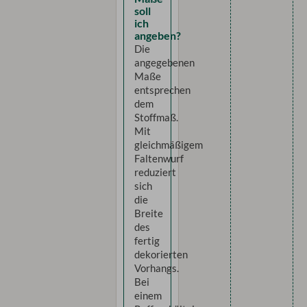
soll
ich
angeben?
Die
angegebenen
Maße
entsprechen
dem
Stoffmaß.
Mit
gleichmäßigem
Faltenwurf
reduziert
sich
die
Breite
des
fertig
dekorierten
Vorhangs.
Bei
einem
Raffverhältnis