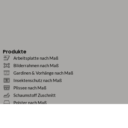
Produkte
Arbeitsplatte nach Maß
Bilderrahmen nach Maß
Gardinen & Vorhänge nach Maß
Insektenschutz nach Maß
Plissee nach Maß
Schaumstoff Zuschnitt
Polster nach Maß
Teppiche nach Maß
Tischdecken nach Maß
Service