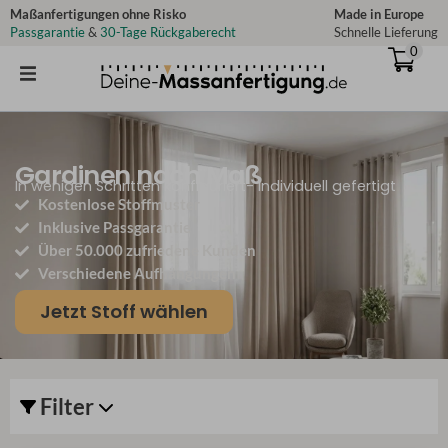
Zum
Maßanfertigungen ohne Risko
Made in Europe
Passgarantie
&
30-Tage Rückgaberecht
Schnelle Lieferung
Inhalt
0
springen
Gardinen nach Maß
In wenigen Schritten konfiguriert- Individuell gefertigt
Kostenlose Stoffmuster
Inklusive Passgarantie
Über 50.000 zufriedene Kunden
Verschiedene Aufhängungen
Jetzt Stoff wählen
Filter