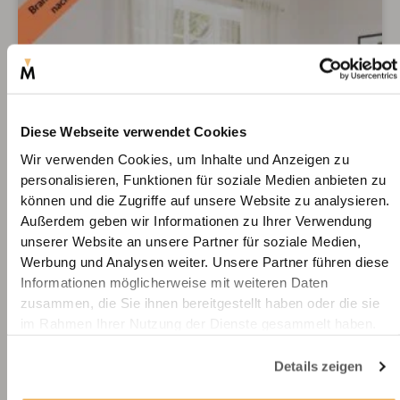
Diese Webseite verwendet Cookies
Wir verwenden Cookies, um Inhalte und Anzeigen zu
personalisieren, Funktionen für soziale Medien anbieten zu
können und die Zugriffe auf unsere Website zu analysieren.
Außerdem geben wir Informationen zu Ihrer Verwendung
unserer Website an unsere Partner für soziale Medien,
Werbung und Analysen weiter. Unsere Partner führen diese
Informationen möglicherweise mit weiteren Daten
zusammen, die Sie ihnen bereitgestellt haben oder die sie
Halbtransparenter Brandschutzvorhang
im Rahmen Ihrer Nutzung der Dienste gesammelt haben.
(B1) – Glatt Fließend
Details zeigen
Brandschutzklasse B1 nach DIN 4102