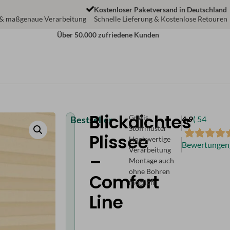
Kostenloser Paketversand in Deutschland
 & maßgenaue Verarbeitung
Schnelle Lieferung & Kostenlose Retouren
Über 50.000 zufriedene Kunden
Blickdichtes
Gratis
Bestseller
4,9
( 54
Stoffmuster
Plissee
Hochwertige
Bewertungen
Verarbeitung
–
Montage auch
ohne Bohren
Comfort
möglich
Line