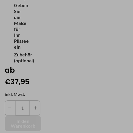
Geben
Sie
die
Maße
für
Ihr
Plissee
ein
Zubehör
(optional)
ab
€37,95
inkl. Mwst.
Blickdichtes
Plissee
-
In den
Warenkorb
Comfort