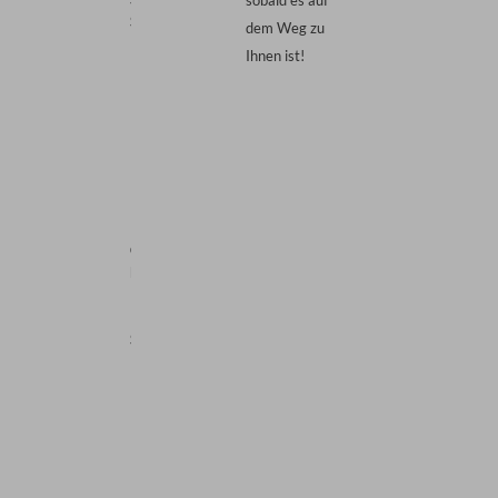
Schienen beweglich (VS2)
dem Weg zu
Ihnen ist!
Comfort: Beide Schienen
beweglich, mit magn.
Fixierung &
Führungsschiene (VS2
Slide Comfort)