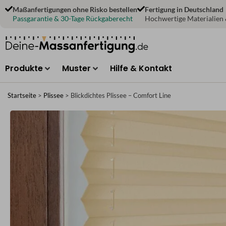
Zum
Maßanfertigungen ohne Risko bestellen
Fertigung in Deutschland
Inhalt
Passgarantie & 30-Tage Rückgaberecht
Hochwertige Materialien
springen
Produkte
Muster
Hilfe & Kontakt
Startseite
>
Plissee
>
Blickdichtes Plissee – Comfort Line