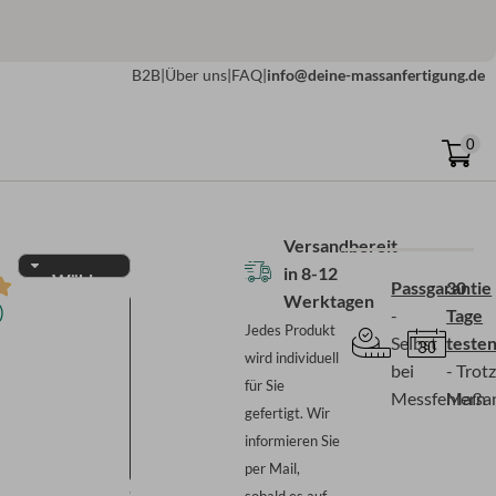
B2B
|
Über uns
|
FAQ
|
info@deine-massanfertigung.de
0
Versandbereit
in
8-12
Wählen
Passgarantie
30
Werktagen
Sie
)
-
Tage
Ihr
Jedes Produkt
Selbst
teste
Plissee-
wird individuell
Modell
bei
- Trot
für Sie
Messfehlern
Maßan
gefertigt. Wir
informieren Sie
per Mail,
Standardmodell: Beide
sobald es auf