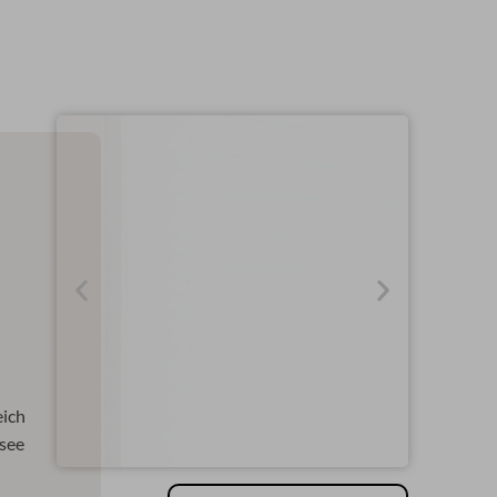
Line
Menge
eich
ssee