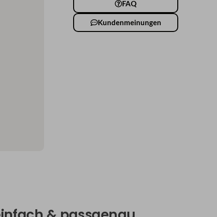
FAQ
Kundenmeinungen
 einfach & passgenau