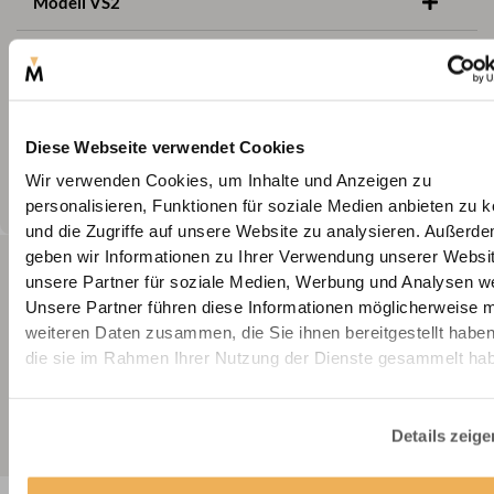
Modell VS2
Modell VS2 Slide Comfort
Modell F1
Diese Webseite verwendet Cookies
Wir verwenden Cookies, um Inhalte und Anzeigen zu
Richtlinien zur kindersicheren Montage von
schnur- und kettenbedienten Anlagen
personalisieren, Funktionen für soziale Medien anbieten zu 
und die Zugriffe auf unsere Website zu analysieren. Außerd
geben wir Informationen zu Ihrer Verwendung unserer Websi
Zubehör
unsere Partner für soziale Medien, Werbung und Analysen we
Unsere Partner führen diese Informationen möglicherweise m
Designgriff (Modell VS2)
weiteren Daten zusammen, die Sie ihnen bereitgestellt habe
die sie im Rahmen Ihrer Nutzung der Dienste gesammelt ha
Magnetische Fixierung (Modell VS2)
Pendelsicherung (Modell F1)
Details zeige