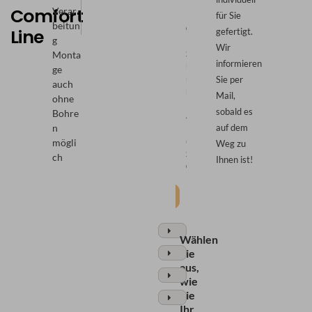
Comfort
Verar
für Sie
beitun
Comfort:
Freihängend:
Line
gefertigt.
g
Beide
Untere
Wir
Schienen
Schiene
Monta
informieren
beweglich,
beweglich,
ge
mit
mit
Sie per
auch
magn.
Schnurzug
Mail,
ohne
Fixierung
(F1)
sobald es
Bohre
&
auf dem
n
Führungsschiene
(VS2
mögli
Weg zu
Slide
ch
Ihnen ist!
Comfort)
Weiter
Wählen
Sie
aus,
wie
Sie
Ihr