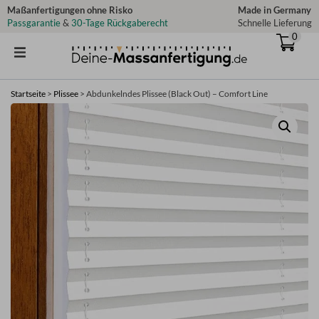
Zum
Maßanfertigungen ohne Risko
Made in Germany
Passgarantie
&
30-Tage Rückgaberecht
Schnelle Lieferung
Inhalt
0
springen
Startseite
>
Plissee
>
Abdunkelndes Plissee (Black Out) – Comfort Line