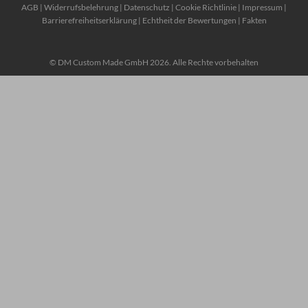
AGB
|
Widerrufsbelehrung
|
Datenschutz
|
Cookie Richtlinie
|
Impressum
|
Barrierefreiheitserklärung
|
Echtheit der Bewertungen
|
Fakten
© DM Custom Made GmbH 2026. Alle Rechte vorbehalten