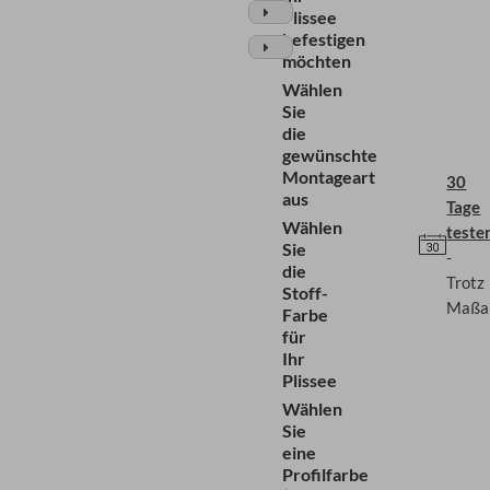
Plissee
befestigen
möchten
Wählen
Sie
die
gewünschte
Montageart
30
aus
Tage
Wählen
teste
Sie
-
die
Trotz
Stoff-
Maßan
Farbe
für
Ihr
Plissee
Wählen
Sie
eine
Profilfarbe