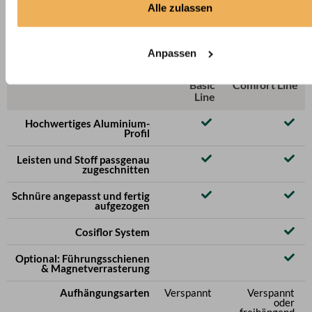
Alle zulassen
Basic Line und Comfort Line im Vergleich
Anpassen
Basic
Comfort Line
Line
Hochwertiges Aluminium-
Profil
Leisten und Stoff passgenau
zugeschnitten
Schnüre angepasst und fertig
aufgezogen
Cosiflor System
Optional: Führungsschienen
& Magnetverrasterung
Aufhängungsarten
Verspannt
Verspannt
oder