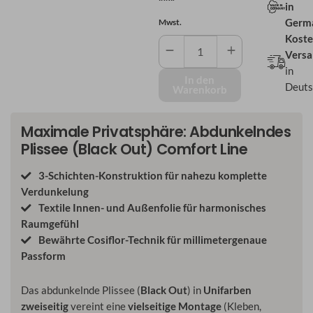
in
Germ
Mwst.
Koste
Abdunkelndes
Vers
Plissee
in
(Black
In den
Deuts
Warenkorb
Out)
-
Comfort
Maximale Privatsphäre: Abdunkelndes
Line
Plissee (Black Out) Comfort Line
Menge
3-Schichten-Konstruktion für nahezu komplette
Verdunkelung
Textile Innen- und Außenfolie für harmonisches
Raumgefühl
Bewährte Cosiflor-Technik für millimetergenaue
Passform
Das abdunkelnde Plissee (
Black Out
) in
Unifarben
zweiseitig
vereint eine
vielseitige Montage
(Kleben,