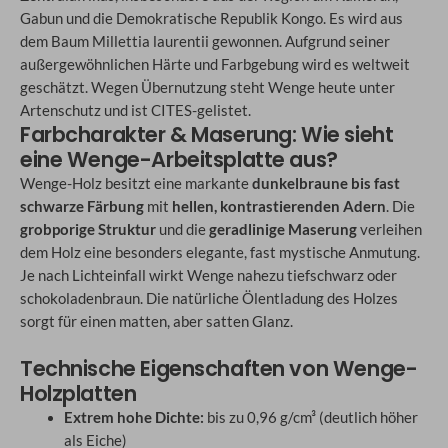
Gabun und die Demokratische Republik Kongo. Es wird aus
dem Baum Millettia laurentii gewonnen. Aufgrund seiner
außergewöhnlichen Härte und Farbgebung wird es weltweit
geschätzt. Wegen Übernutzung steht Wenge heute unter
Artenschutz und ist CITES-gelistet.
Farbcharakter & Maserung: Wie sieht
eine Wenge-Arbeitsplatte aus?
Wenge-Holz besitzt eine markante
dunkelbraune bis fast
schwarze Färbung
mit
hellen, kontrastierenden Adern
. Die
grobporige Struktur
und die
geradlinige Maserung
verleihen
dem Holz eine besonders elegante, fast mystische Anmutung.
Je nach Lichteinfall wirkt Wenge nahezu tiefschwarz oder
schokoladenbraun. Die natürliche Ölentladung des Holzes
sorgt für einen matten, aber satten Glanz.
Technische Eigenschaften von Wenge-
Holzplatten
Extrem hohe Dichte:
bis zu 0,96 g/cm³ (deutlich höher
als Eiche)