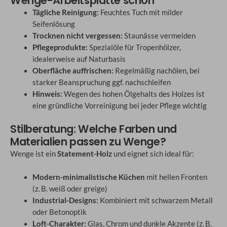
Wenge-Arbeitsplatte schön
Tägliche Reinigung:
Feuchtes Tuch mit milder
Seifenlösung
Trocknen nicht vergessen:
Staunässe vermeiden
Pflegeprodukte:
Spezialöle für Tropenhölzer,
idealerweise auf Naturbasis
Oberfläche auffrischen:
Regelmäßig nachölen, bei
starker Beanspruchung ggf. nachschleifen
Hinweis:
Wegen des hohen Ölgehalts des Holzes ist
eine gründliche Vorreinigung bei jeder Pflege wichtig
Stilberatung: Welche Farben und
Materialien passen zu Wenge?
Wenge ist ein
Statement-Holz
und eignet sich ideal für:
Modern-minimalistische Küchen
mit hellen Fronten
(z. B. weiß oder greige)
Industrial-Designs:
Kombiniert mit schwarzem Metall
oder Betonoptik
Loft-Charakter:
Glas, Chrom und dunkle Akzente (z. B.