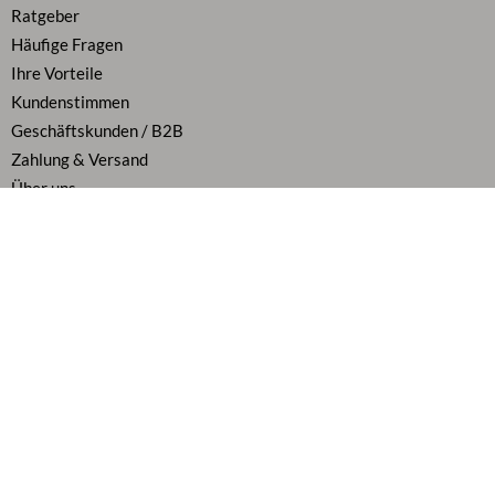
Ratgeber
Häufige Fragen
Ihre Vorteile
Kundenstimmen
Geschäftskunden / B2B
Zahlung & Versand
Über uns
Karriere
Vertrag widerrufen
Flexibel bezahlen
Alle Preise inkl. MwSt.
Folge uns auf
AGB
|
Widerrufsbelehrung
|
Datenschutz
|
Cookie Richtlinie
|
Impressum
|