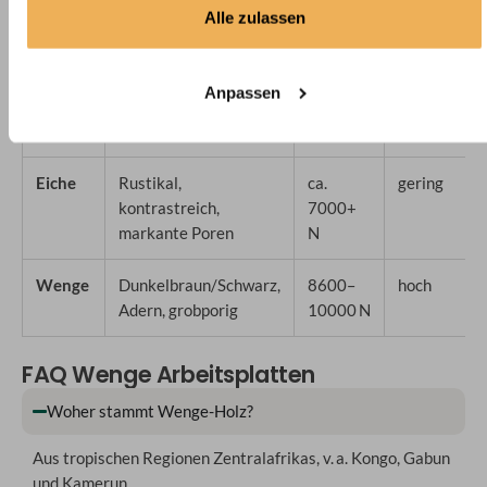
Holzart
Optik
Härte
Pflegeaufw
Alle zulassen
(Janka)
Buche
Hell, weich,
ca.
mittel
Anpassen
gleichmäßig, feine
6500 N
Maserung
Eiche
Rustikal,
ca.
gering
kontrastreich,
7000+
markante Poren
N
Wenge
Dunkelbraun/Schwarz,
8600–
hoch
Adern, grobporig
10000 N
FAQ Wenge Arbeitsplatten
Woher stammt Wenge-Holz?
Aus tropischen Regionen Zentralafrikas, v. a. Kongo, Gabun
und Kamerun.