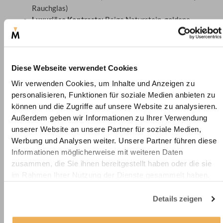
Rauchglas)
Luxuriöse Kontraste:
Beige Naturstein, goldene
Armaturen
Umwelt & Nachhaltigkeit: Warum wir
Wenge nicht anbieten
Diese Webseite verwendet Cookies
Wenge ist ein faszinierendes Holz mit einzigartiger Optik.
Wir verwenden Cookies, um Inhalte und Anzeigen zu
Aktuell führen wir es jedoch nicht in unserem Sortiment. Einer
personalisieren, Funktionen für soziale Medien anbieten zu
der Gründe ist, dass die Beschaffung tropischer Hölzer in
können und die Zugriffe auf unsere Website zu analysieren.
Bezug auf Transportwege und Zertifizierungen mit höheren
Außerdem geben wir Informationen zu Ihrer Verwendung
Anforderungen verbunden ist.
unserer Website an unsere Partner für soziale Medien,
Werbung und Analysen weiter. Unsere Partner führen diese
Zudem bevorzugen viele unserer Kunden heimische
Informationen möglicherweise mit weiteren Daten
Alternativen wie Buche oder Eiche, die einfacher verfügbar
zusammen, die Sie ihnen bereitgestellt haben oder die sie
und regional nachhaltiger zu beschaffen sind.
im Rahmen Ihrer Nutzung der Dienste gesammelt haben.
Buche & Eiche als nachhaltige
Details zeigen
Alternativen