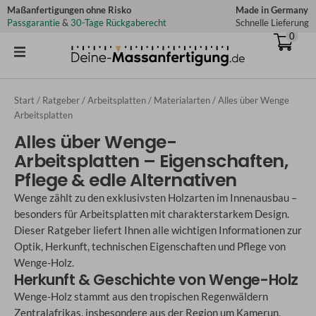
Zum
Maßanfertigungen ohne Risko
Made in Germany
Passgarantie
&
30-Tage Rückgaberecht
Schnelle Lieferung
Inhalt
0
springen
Start
/
Ratgeber
/
Arbeitsplatten
/
Materialarten
/ Alles über Wenge
Arbeitsplatten
Alles über Wenge-
Arbeitsplatten – Eigenschaften,
Pflege & edle Alternativen
Wenge zählt zu den exklusivsten Holzarten im Innenausbau –
besonders für Arbeitsplatten mit charakterstarkem Design.
Dieser Ratgeber liefert Ihnen alle wichtigen Informationen zur
Optik, Herkunft, technischen Eigenschaften und Pflege von
Wenge-Holz.
Herkunft & Geschichte von Wenge-Holz
Wenge-Holz stammt aus den tropischen Regenwäldern
Zentralafrikas, insbesondere aus der Region um Kamerun,