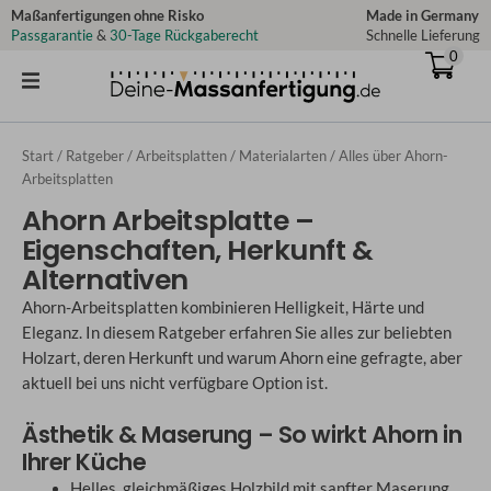
Zum
Maßanfertigungen ohne Risko
Made in Germany
Passgarantie
&
30-Tage Rückgaberecht
Schnelle Lieferung
Inhalt
0
springen
Start
/
Ratgeber
/
Arbeitsplatten
/
Materialarten
/ Alles über Ahorn-
Arbeitsplatten
Ahorn Arbeitsplatte –
Eigenschaften, Herkunft &
Alternativen
Ahorn-Arbeitsplatten kombinieren Helligkeit, Härte und
Eleganz. In diesem Ratgeber erfahren Sie alles zur beliebten
Holzart, deren Herkunft und warum Ahorn eine gefragte, aber
aktuell bei uns nicht verfügbare Option ist.
Ästhetik & Maserung – So wirkt Ahorn in
Ihrer Küche
Helles, gleichmäßiges Holzbild mit sanfter Maserung