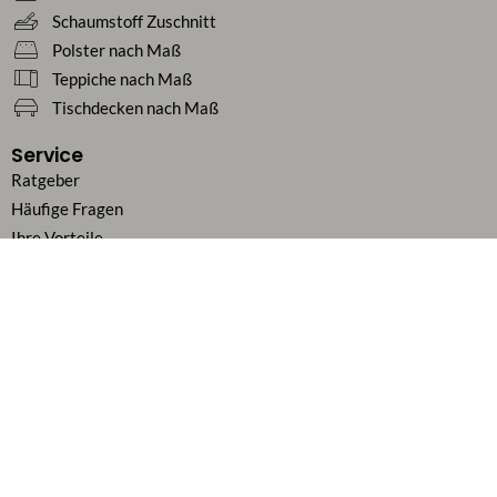
Schaumstoff Zuschnitt
Polster nach Maß
Teppiche nach Maß
Tischdecken nach Maß
Service
Ratgeber
Häufige Fragen
Ihre Vorteile
Kundenstimmen
Geschäftskunden / B2B
Zahlung & Versand
Über uns
Karriere
Vertrag widerrufen
Flexibel bezahlen