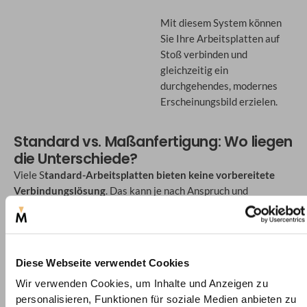
Mit diesem System können
Sie Ihre Arbeitsplatten auf
Stoß verbinden und
gleichzeitig ein
durchgehendes, modernes
Erscheinungsbild erzielen.
Standard vs. Maßanfertigung: Wo liegen
die Unterschiede?
Viele S
tandard-Arbeitsplatten bieten keine vorbereitete
Verbindungslösung
. Das kann je nach Anspruch und
Küchengestaltung zu Herausforderungen führen:
Manuelle Anpassung nötig:
Arbeitsplatten müssen oft
vor Ort zugeschnitten und verbunden werden, was
Diese Webseite verwendet Cookies
handwerkliches Geschick und passendes Werkzeug
Wir verwenden Cookies, um Inhalte und Anzeigen zu
erfordert.
personalisieren, Funktionen für soziale Medien anbieten zu
Zubehör nicht immer inklusive:
Flachdübel, Verbinder