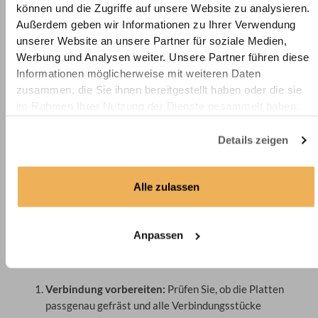
können und die Zugriffe auf unsere Website zu analysieren.
oder Leim müssen meist separat besorgt werden.
Außerdem geben wir Informationen zu Ihrer Verwendung
Höherer Montageaufwand:
Ohne vorbereitete
unserer Website an unsere Partner für soziale Medien,
Fräsungen kann die Verbindung aufwändiger und
Werbung und Analysen weiter. Unsere Partner führen diese
fehleranfälliger sein.
Informationen möglicherweise mit weiteren Daten
zusammen, die Sie ihnen bereitgestellt haben oder die sie
Unsere Maßanfertigungen bieten dagegen:
im Rahmen Ihrer Nutzung der Dienste gesammelt haben.
Exakte Fräsungen und saubere Passform
Details zeigen
Komplettes Montagematerial inklusive
Zeitsparende, sichere Montage
Elegant integrierte Fugenoptik
Alle zulassen
Wie verbindet man zwei Arbeitsplatten
richtig?
Anpassen
Wenn Sie zwei Arbeitsplatten sicher und sauber verbinden
möchten, gehen Sie wie folgt vor:
Verbindung vorbereiten:
Prüfen Sie, ob die Platten
passgenau gefräst und alle Verbindungsstücke