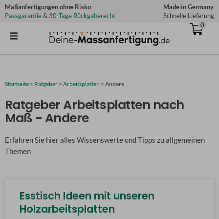
Zum
Maßanfertigungen ohne Risko
Made in Germany
Passgarantie
&
30-Tage Rückgaberecht
Schnelle Lieferung
Inhalt
0
springen
Startseite
>
Ratgeber
>
Arbeitsplatten
>
Andere
Ratgeber Arbeitsplatten nach
Maß - Andere
Erfahren Sie hier alles Wissenswerte und Tipps zu allgemeinen
Themen
Esstisch Ideen mit unseren
Holzarbeitsplatten