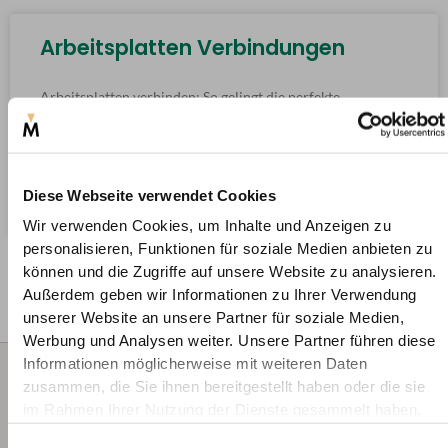
Arbeitsplatten Verbindungen
Arbeitsplatten verbinden: So gelingt die perfekte
Verbindung Wer eine L- oder U-Küche plant, steht früher
oder später vor der Frage: Wie lassen sich Arbeitsplatten
sauber
Diese Webseite verwendet Cookies
WEITERLESEN »
Wir verwenden Cookies, um Inhalte und Anzeigen zu
personalisieren, Funktionen für soziale Medien anbieten zu
können und die Zugriffe auf unsere Website zu analysieren.
Außerdem geben wir Informationen zu Ihrer Verwendung
unserer Website an unsere Partner für soziale Medien,
Werbung und Analysen weiter. Unsere Partner führen diese
Informationen möglicherweise mit weiteren Daten
Wir
+49 221 2926
zusammen, die Sie ihnen bereitgestellt haben oder die sie
info@deine-
beraten
2310 (Mo - Fr 8.00 -
massanfertigun
im Rahmen Ihrer Nutzung der Dienste gesammelt haben.
12.00 Uhr)
Sie gerne: