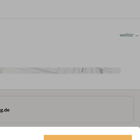
weiter
→
g.de
Service