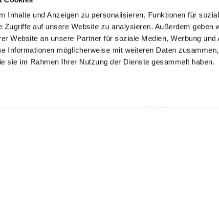
Arbeitsplatte nach Maß
 Inhalte und Anzeigen zu personalisieren, Funktionen für sozia
Bilderrahmen nach Maß
e Zugriffe auf unsere Website zu analysieren. Außerdem geben w
er Website an unsere Partner für soziale Medien, Werbung und 
Gardinen & Vorhänge nach Maß
se Informationen möglicherweise mit weiteren Daten zusammen, 
Insektenschutz nach Maß
 die sie im Rahmen Ihrer Nutzung der Dienste gesammelt haben.
Plissee nach Maß
Schaumstoff Zuschnitt
Polster nach Maß
Teppiche nach Maß
Tischdecken nach Maß
AGB
|
Widerrufsbelehrung
|
Datenschutz
|
Cookie Richtlinie
|
Imp