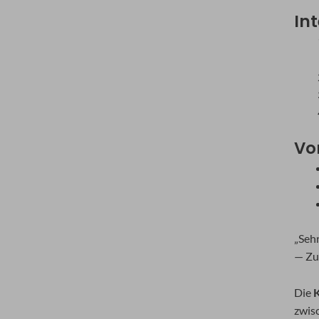
In
Vo
„Seh
— Zu
Die
K
zwis