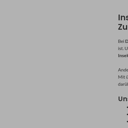
In
Zu
Bei
D
ist.
Inse
Ande
Mit 
darüb
Un