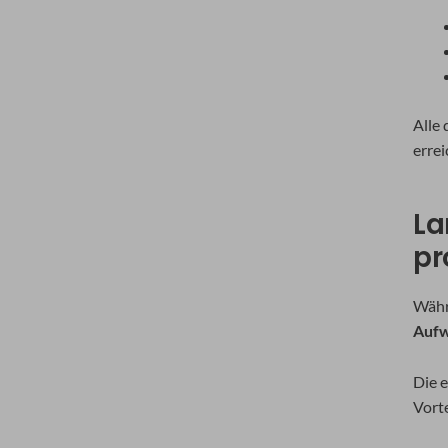
Alle
erre
La
pr
Währ
Auf
Die 
Vort