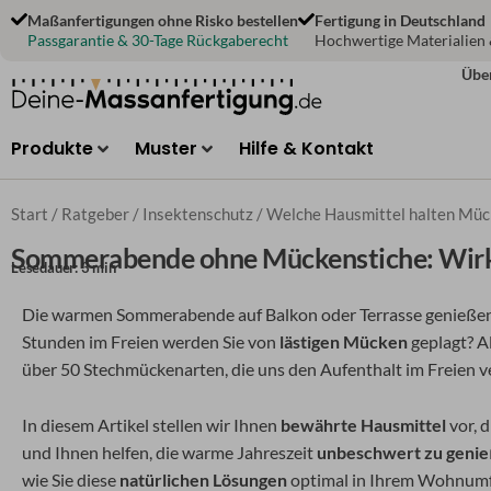
Zum
Maßanfertigungen ohne Risko bestellen
Fertigung in Deutschland
Inhalt
Passgarantie & 30-Tage Rückgaberecht
Hochwertige Materialien
springen
Übe
Produkte
Muster
Hilfe & Kontakt
Start
/
Ratgeber
/
Insektenschutz
/ Welche Hausmittel halten Mück
Sommerabende ohne Mückenstiche: Wirks
Lesedauer: 3 min
Die warmen Sommerabende auf Balkon oder Terrasse genießen 
Stunden im Freien werden Sie von
lästigen Mücken
geplagt? Al
über 50 Stechmückenarten, die uns den Aufenthalt im Freien 
In diesem Artikel stellen wir Ihnen
bewährte Hausmittel
vor, 
und Ihnen helfen, die warme Jahreszeit
unbeschwert zu geni
wie Sie diese
natürlichen Lösungen
optimal in Ihrem Wohnumf