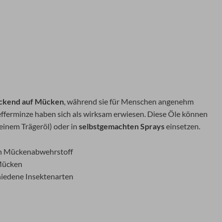
ckend auf Mücken
, während sie für Menschen angenehm
efferminze haben sich als wirksam erwiesen. Diese Öle können
 einem Trägeröl) oder in
selbstgemachten Sprays
einsetzen.
hen Mückenabwehrstoff
 Mücken
iedene Insektenarten