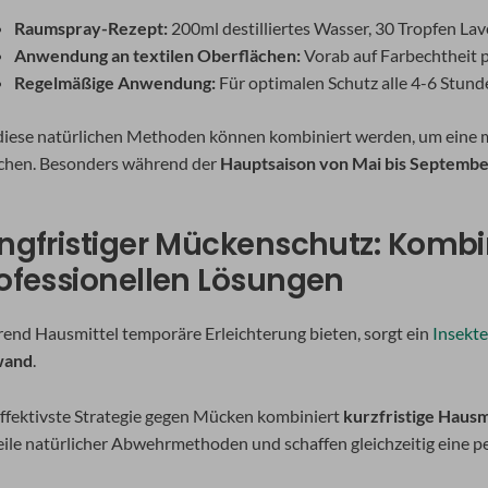
Raumspray-Rezept:
200ml destilliertes Wasser, 30 Tropfen La
Anwendung an textilen Oberflächen:
Vorab auf Farbechtheit 
Regelmäßige Anwendung:
Für optimalen Schutz alle 4-6 Stun
 diese natürlichen Methoden können kombiniert werden, um eine 
ichen. Besonders während der
Hauptsaison von Mai bis Septemb
ngfristiger Mückenschutz: Komb
ofessionellen Lösungen
end Hausmittel temporäre Erleichterung bieten, sorgt ein
Insekt
wand
.
effektivste Strategie gegen Mücken kombiniert
kurzfristige Hausm
eile natürlicher Abwehrmethoden und schaffen gleichzeitig eine p