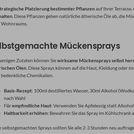
trategische Platzierung bestimmter Pflanzen
auf Ihrer Terrasse
halten
. Diese Pflanzen geben natürliche ätherische Öle ab, die M
s Wohnraums.
lbstgemachte Mückensprays
wenigen Zutaten können Sie
wirksame Mückensprays selbst hers
rischen Ölen
. Diese Sprays können auf die Haut, Kleidung oder 
 bedenkliche Chemikalien.
Basis-Rezept
: 100ml destilliertes Wasser, 30ml Alkohol (Wodka
nach Wahl
F
ü
r
empfindliche Haut
: Verwenden Sie Apfelessig statt Alkohol
Haltbarkeit erhöhen
: Bewahren Sie das Spray im Kühlschrank 
e selbstgemachten Sprays sollten Sie alle 2-3 Stunden neu auftrag