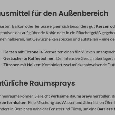
usmittel für den Außenbereich
Garten, Balkon oder Terrasse eignen sich besonders gut
Kerzen od
epulver, das auf glühende Kohle oder in ein Räuchergefäß gegeben
onen halbieren, mit Gewürznelken spicken und aufstellen – eine
de
Kerzen mit Citronella
: Verbreiten einen für Mücken unangen
Geräucherte Kaffeebohnen:
Der intensive Geruch überlagert
Zitronen mit Nelken:
Kombiniert zwei mückenabweisende Duft
türliche Raumsprays
Innenräume können Sie leicht
wirksame Raumsprays
herstellen, d
en fernhalten
. Eine Mischung aus Wasser und ätherischen Ölen in
nders in Bereichen nahe der Fenster und Türen, um eine
Barriere 