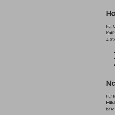
Ha
Für 
Kaffe
Zitr
Na
Für 
Mück
beso