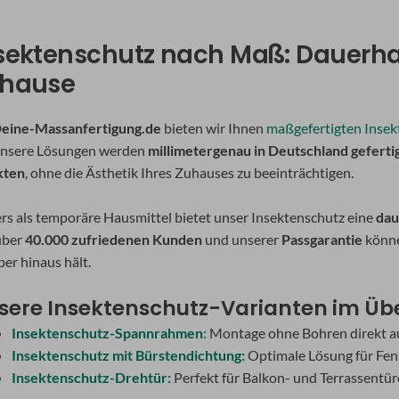
sektenschutz nach Maß: Dauerhaf
hause
eine-Massanfertigung.de
bieten wir Ihnen
maßgefertigten Insek
 Unsere Lösungen werden
millimetergenau in Deutschland geferti
kten
, ohne die Ästhetik Ihres Zuhauses zu beeinträchtigen.
rs als temporäre Hausmittel bietet unser Insektenschutz eine
dau
über
40.000 zufriedenen Kunden
und unserer
Passgarantie
könne
er hinaus hält.
sere Insektenschutz-Varianten im Übe
Insektenschutz-Spannrahmen
:
Montage ohne Bohren direkt a
Insektenschutz mit Bürstendichtung:
Optimale Lösung für Fen
Insektenschutz-Drehtür:
Perfekt für Balkon- und Terrassentür