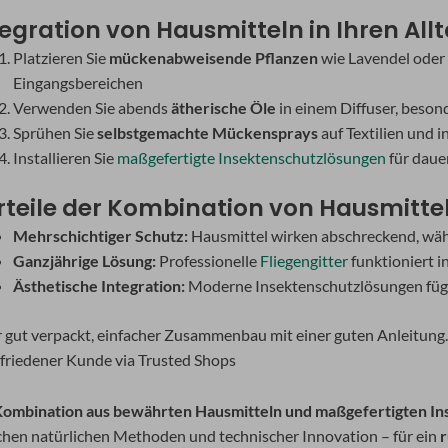
tegration von Hausmitteln in Ihren All
Platzieren Sie
mückenabweisende Pflanzen
wie Lavendel oder 
Eingangsbereichen
Verwenden Sie abends
ätherische Öle
in einem Diffuser, beson
Sprühen Sie
selbstgemachte Mückensprays
auf Textilien und 
Installieren Sie
maßgefertigte Insektenschutzlösungen
für dauer
rteile der Kombination von Hausmitte
Mehrschichtiger Schutz:
Hausmittel wirken abschreckend, wäh
Ganzjährige Lösung:
Professionelle
Fliegengitter
funktioniert i
Ästhetische Integration:
Moderne Insektenschutzlösungen füge
r gut verpackt, einfacher Zusammenbau mit einer guten Anleitung.
friedener Kunde via Trusted Shops
ombination aus bewährten Hausmitteln und maßgefertigten I
chen natürlichen Methoden und technischer Innovation – für ein