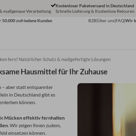
Kostenloser Paketversand in Deutschland
 & maßgenaue Verarbeitung
Schnelle Lieferung & Kostenlose Retouren
r 50.000 zufriedene Kunden
B2B
|
Über uns
|
FAQ
|
Wir b
en fern? Natürlicher Schutz & maßgefertigte Lösungen
ame Hausmittel für Ihr Zuhause
– aber statt entspannter
lein in Deutschland gibt es
verderben können.
die
Mücken effektiv fernhalten
eßen
. Wir zeigen Ihnen zudem,
eld einsetzen können.