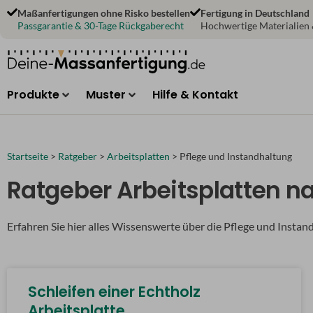
Zum
Maßanfertigungen ohne Risko bestellen
Fertigung in Deutschland
Inhalt
Passgarantie & 30-Tage Rückgaberecht
Hochwertige Materialien
springen
Produkte
Muster
Hilfe & Kontakt
Startseite
>
Ratgeber
>
Arbeitsplatten
>
Pflege und Instandhaltung
Ratgeber Arbeitsplatten n
Erfahren Sie hier alles Wissenswerte über die Pflege und Insta
Schleifen einer Echtholz
Arbeitsplatte