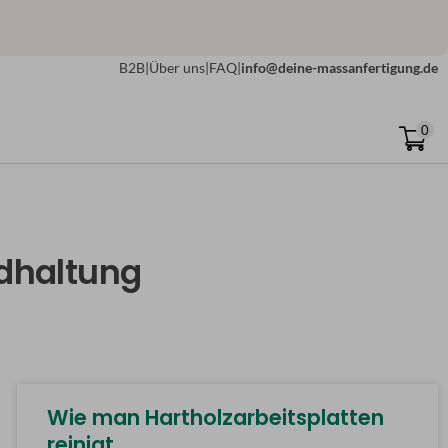
B2B
|
Über uns
|
FAQ
|
info@deine-massanfertigung.de
0
ndhaltung
Wie man Hartholzarbeitsplatten
reinigt