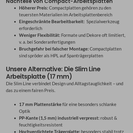
Nachteile von Compact-Arbeitsplatten
Höherer Preis:
Compactplatten gehören zu den
teuersten Materialien im Arbeitsplattenbereich
Eingeschränkte Bearbeitbarkeit:
Spezialwerkzeug
erforderlich
Weniger Flexibilität:
Formate und Dekore oft limitiert,
v. a. bei Sonderanfertigungen
Bruchgefahr bei falscher Montage:
Compactplatten
sind spröder als HPL auf Spanträgerplatten
Unsere Alternative: Die Slim Line
Arbeitsplatte (17 mm)
Die Slim Line verbindet Design und Alltagstauglichkeit – und
das zu einem fairen Preis.
17 mm Plattenstärke
für eine besonders schlanke
Optik
PP-Kante (1,5 mm) industriell verpresst:
robust &
feuchtigkeitsresistent
Hochverdichtete Trägerplatte:
besonders stabil trotz