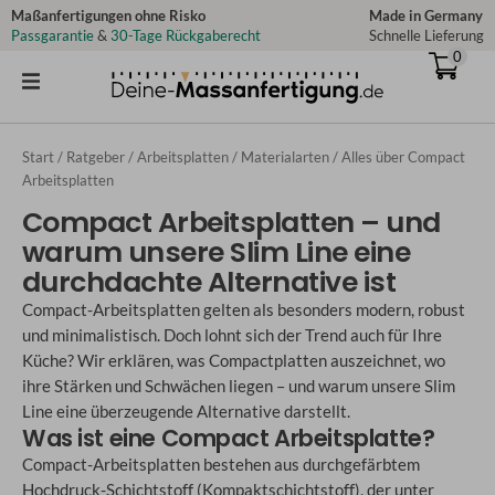
Zum
Maßanfertigungen ohne Risko
Made in Germany
Passgarantie
&
30-Tage Rückgaberecht
Schnelle Lieferung
Inhalt
0
springen
Start
/
Ratgeber
/
Arbeitsplatten
/
Materialarten
/ Alles über Compact
Arbeitsplatten
Compact Arbeitsplatten – und
warum unsere Slim Line eine
durchdachte Alternative ist
Compact-Arbeitsplatten gelten als besonders modern, robust
und minimalistisch. Doch lohnt sich der Trend auch für Ihre
Küche? Wir erklären, was Compactplatten auszeichnet, wo
ihre Stärken und Schwächen liegen – und warum unsere Slim
Line eine überzeugende Alternative darstellt.
Was ist eine Compact Arbeitsplatte?
Compact-Arbeitsplatten bestehen aus durchgefärbtem
Hochdruck-Schichtstoff (Kompaktschichtstoff), der unter