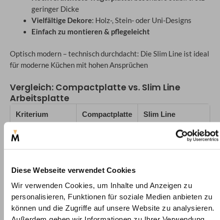
geringer Dicke
Vielfältige Dekore
: Holz-, Stein- oder Uni-Designs
Einfach zu montieren & pflegeleicht
Optisch modern – technisch durchdacht: Die Slim Line ist ideal
für moderne Küchen mit hohen Ansprüchen
Vergleich: Compactplatte vs. Slim Line
Arbeitsplatte
Kriterium
Compactplatte
Slim Line
Arbeitsplatte
Stärke
10–12 mm
17 mm
Wasserresistenz
Vollflächig
Sehr hoch (PP-
Diese Webseite verwendet Cookies
Kante)
Wir verwenden Cookies, um Inhalte und Anzeigen zu
personalisieren, Funktionen für soziale Medien anbieten zu
Stabilität
Hoch, spröd
Hoch, flexibel
können und die Zugriffe auf unsere Website zu analysieren.
Außerdem geben wir Informationen zu Ihrer Verwendung