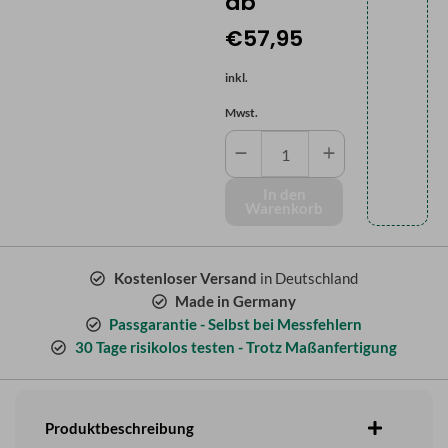
ab
€57,95
inkl.
Mwst.
Eleganter
Holzrahmen
Menge
In den
Warenkorb
Kostenloser Versand
in Deutschland
Made in Germany
Passgarantie - Selbst bei Messfehlern
30 Tage risikolos testen - Trotz Maßanfertigung
Produktbeschreibung