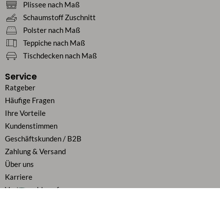
Plissee nach Maß
Schaumstoff Zuschnitt
Polster nach Maß
Teppiche nach Maß
Tischdecken nach Maß
Service
Ratgeber
Häufige Fragen
Ihre Vorteile
Kundenstimmen
Geschäftskunden / B2B
Zahlung & Versand
Über uns
Karriere
Vertrag widerrufen
Flexibel bezahlen