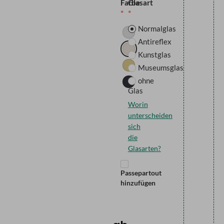
Farbe
Glasart
Normalglas
Antireflex
Kunstglas
Museumsglas
ohne
Glas
Worin
unterscheiden
sich
die
Glasarten?
Passepartout
hinzufügen