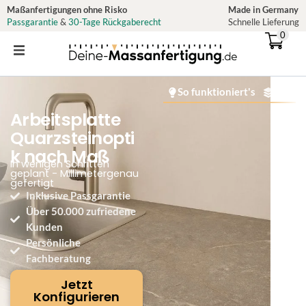
Zum
Maßanfertigungen ohne Risko
Made in Germany
Passgarantie
&
30-Tage Rückgaberecht
Schnelle Lieferung
Inhalt
0
springen
So funktioniert's
Materi
Arbeitsplatte
Quarzsteinopti
k nach Maß
In wenigen Schritten
geplant - Millimetergenau
gefertigt
Inklusive Passgarantie
Über 50.000 zufriedene
Kunden
Persönliche
Fachberatung
Jetzt
Konfigurieren