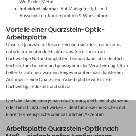
Weiß oder Metall
Individuell planbar:
Auf Maß gefertigt – mit
Ausschnitten, Kantenprofilen & Wunschform
Vorteile einer Quarzstein-Optik-
Arbeitsplatte
Unsere Quarzstein-Dekore zeichnen sich durch eine feine,
natürlich anmutende Struktur aus. Sie erinnern an
hochwertige Natursteinplatten, bleiben dabei aber deutlich
leichter, funktionaler und günstiger in der Verarbeitung. Ob in
hellen Grautönen, warmen Beigevarianten oder dunklerem
Anthrazit – eine Quarzstein-Arbeitsplatte wirkt stets
hochwertig, reduziert und stilvoll.
Die Oberfläche kann je nach Ausführung matt, leicht glänzend
oder fein strukturiert wirken – ideal für moderne Küchen mit
klarer Formensprache oder natürlichen Akzenten.
Arbeitsplatte Quarzstein-Optik nach