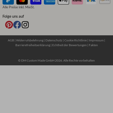
Alle Preise inkl. MwSt.
Folge uns auf
AGB
|
Widerrufsbelehrung
|
Datenschutz
|
Cookie Richtlinie
|
Impressum
|
Barrierefreiheitserklärung
|
Echtheit der Bewertungen
|
Fakten
© DM Custom Made GmbH 2026. Alle Rechte vorbehalten