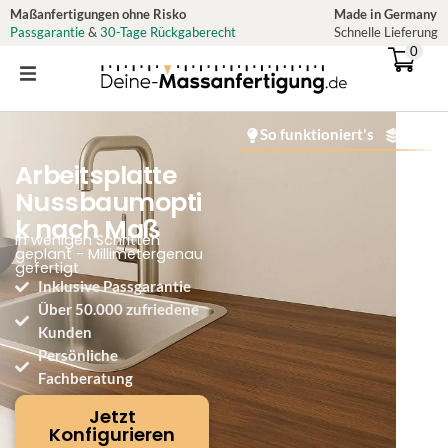
Zum
Maßanfertigungen ohne Risko
Made in Germany
Passgarantie
&
30-Tage Rückgaberecht
Schnelle Lieferung
Inhalt
0
springen
So funktioniert's
Materi
Arbeitsplatte
Nussbaumopti
k nach Maß
In wenigen Schritten
geplant - Millimetergenau
gefertigt
Inklusive Passgarantie
Über 50.000 zufriedene
Kunden
Persönliche
Fachberatung
Jetzt
Konfigurieren