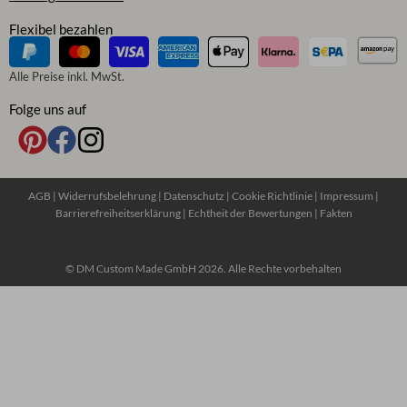
Flexibel bezahlen
Alle Preise inkl. MwSt.
Folge uns auf
AGB
|
Widerrufsbelehrung
|
Datenschutz
|
Cookie Richtlinie
|
Impressum
|
Barrierefreiheitserklärung
|
Echtheit der Bewertungen
|
Fakten
© DM Custom Made GmbH 2026. Alle Rechte vorbehalten