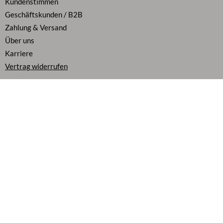
Kundenstimmen
Geschäftskunden / B2B
Zahlung & Versand
Über uns
Karriere
Vertrag widerrufen
Flexibel bezahlen
Alle Preise inkl. MwSt.
Folge uns auf
AGB
|
Widerrufsbelehrung
|
Datenschutz
|
Cookie Richtlinie
|
Impressum
|
Barrierefreiheitserklärung
|
Echtheit der Bewertungen
|
Fakten
© DM Custom Made GmbH 2026. Alle Rechte vorbehalten