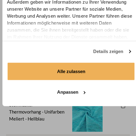
Außerdem geben wir Informationen zu Ihrer Verwendung
Thermovorhang - Unifarben
unserer Website an unsere Partner für soziale Medien,
Meliert - Graublau
Werbung und Analysen weiter. Unsere Partner führen diese
Informationen möglicherweise mit weiteren Daten
zusammen, die Sie ihnen bereitgestellt haben oder die sie
Stoffmuster -
im Rahmen Ihrer Nutzung der Dienste gesammelt haben.
Thermovorhang - Unifarben
Meliert - Blau
Details zeigen
Stoffmuster -
Alle zulassen
Thermovorhang - Unifarben
Meliert - Grün
Anpassen
Stoffmuster -
Thermovorhang - Unifarben
Meliert - Hellblau