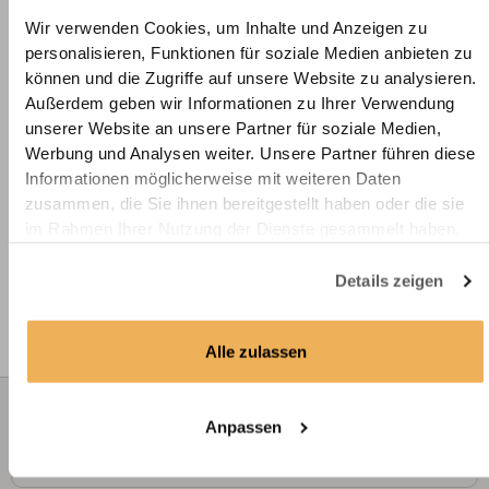
Braun
Wir verwenden Cookies, um Inhalte und Anzeigen zu
Stoffmuster -
personalisieren, Funktionen für soziale Medien anbieten zu
Halbtransparenter
können und die Zugriffe auf unsere Website zu analysieren.
Brandschutzvorhang (B1) -
Außerdem geben wir Informationen zu Ihrer Verwendung
Rustikal Strukturiert - Sand
unserer Website an unsere Partner für soziale Medien,
Werbung und Analysen weiter. Unsere Partner führen diese
Informationen möglicherweise mit weiteren Daten
zusammen, die Sie ihnen bereitgestellt haben oder die sie
im Rahmen Ihrer Nutzung der Dienste gesammelt haben.
Details zeigen
Alle zulassen
Wir
+49 221 2926
Anpassen
info@deine-
beraten
2310 (Mo - Fr 8.00 -
massanfertigun
12.00 Uhr)
Sie gerne: