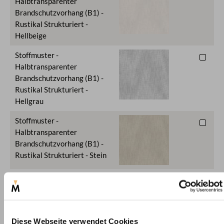
Halbtransparenter
Brandschutzvorhang (B1) -
Rustikal Strukturiert -
Hellbeige
Stoffmuster -
Halbtransparenter
Brandschutzvorhang (B1) -
Rustikal Strukturiert -
Hellgrau
Stoffmuster -
Halbtransparenter
Brandschutzvorhang (B1) -
Rustikal Strukturiert - Stein
Stoffmuster -
Halbtransparenter
Brandschutzvorhang (B1) -
Rustikal Strukturiert - Grau-
Diese Webseite verwendet Cookies