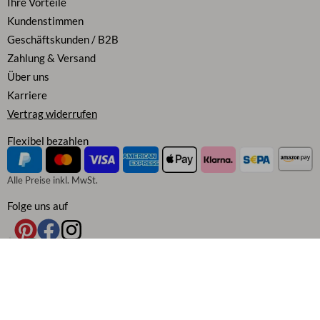
Ihre Vorteile
Kundenstimmen
Geschäftskunden / B2B
Zahlung & Versand
Über uns
Karriere
Vertrag widerrufen
Flexibel bezahlen
Alle Preise inkl. MwSt.
Folge uns auf
AGB
|
Widerrufsbelehrung
|
Datenschutz
|
Cookie Richtlinie
|
Impressum
|
Barrierefreiheitserklärung
|
Echtheit der Bewertungen
|
Fakten