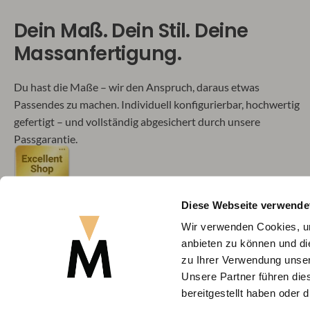
Dein Maß. Dein Stil. Deine
Massanfertigung.
Du hast die Maße – wir den Anspruch, daraus etwas
Passendes zu machen. Individuell konfigurierbar, hochwertig
gefertigt – und vollständig abgesichert durch unsere
Passgarantie.
Diese Webseite verwende
Wir verwenden Cookies, um
anbieten zu können und di
Flexibel bezahlen
zu Ihrer Verwendung unser
Unsere Partner führen die
Alle Preise inkl. MwSt.
bereitgestellt haben oder