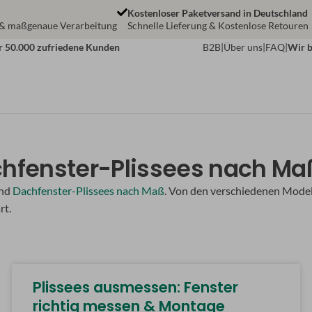
Kostenloser Paketversand in Deutschland
 & maßgenaue Verarbeitung
Schnelle Lieferung & Kostenlose Retouren
r 50.000 zufriedene Kunden
B2B
|
Über uns
|
FAQ
|
Wir b
chfenster-Plissees nach Ma
nd
Dachfenster-Plissees nach Maß
. Von den verschiedenen Modell
rt.
Plissees ausmessen: Fenster
richtig messen & Montage