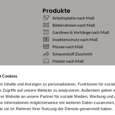
Produkte
Arbeitsplatte nach Maß
Bilderrahmen nach Maß
Gardinen & Vorhänge nach Maß
Insektenschutz nach Maß
Plissee nach Maß
Schaumstoff Zuschnitt
Polster nach Maß
Teppiche nach Maß
Tischdecken nach Maß
t Cookies
 Inhalte und Anzeigen zu personalisieren, Funktionen für sozia
e Zugriffe auf unsere Website zu analysieren. Außerdem geben w
er Website an unsere Partner für soziale Medien, Werbung und 
se Informationen möglicherweise mit weiteren Daten zusammen, 
 die sie im Rahmen Ihrer Nutzung der Dienste gesammelt haben.