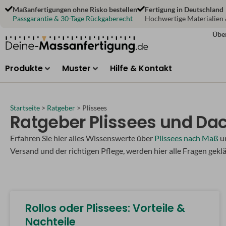
Zum
Maßanfertigungen ohne Risko bestellen
Fertigung in Deutschland
Inhalt
Passgarantie & 30-Tage Rückgaberecht
Hochwertige Materialien
springen
Übe
Produkte
Muster
Hilfe & Kontakt
Startseite
>
Ratgeber
>
Plissees
Ratgeber Plissees und Da
Erfahren Sie hier alles Wissenswerte über
Plissees nach Maß
u
Versand und der richtigen Pflege, werden hier alle Fragen geklä
Rollos oder Plissees: Vorteile &
Nachteile