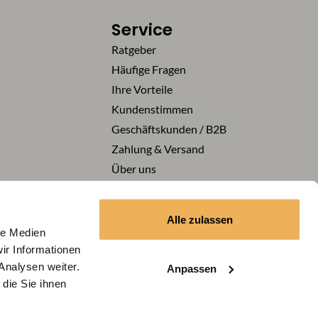
Service
Ratgeber
Häufige Fragen
Ihre Vorteile
Kundenstimmen
Geschäftskunden / B2B
Zahlung & Versand
Über uns
Karriere
Vertrag widerrufen
Alle zulassen
le Medien
ir Informationen
Folge uns auf
Analysen weiter.
Anpassen
die Sie ihnen