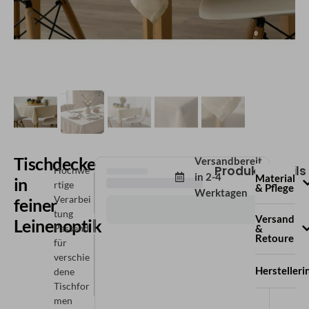
Tischdecke
Versandbereit
Produktdetails
Hochwe
in
2-4
Material
in
rtige
& Pflege
Werktagen
Verarbei
feiner
tung
Versand
Leinenoptik
Passend
&
Retoure
für
verschie
Hersteller
dene
Tischfor
men