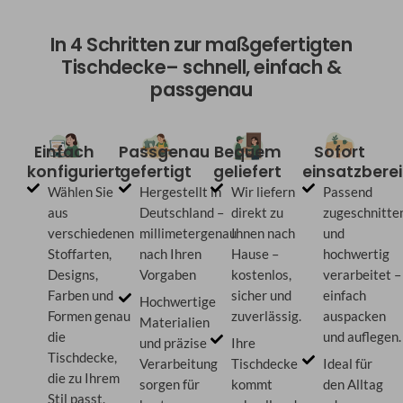
In 4 Schritten zur maßgefertigten
Tischdecke– schnell, einfach &
passgenau
Einfach
Passgenau
Bequem
Sofort
konfiguriert
gefertigt
geliefert
einsatzberei
Wählen Sie
Hergestellt in
Wir liefern
Passend
aus
Deutschland –
direkt zu
zugeschnitte
verschiedenen
millimetergenau
Ihnen nach
und
Stoffarten,
nach Ihren
Hause –
hochwertig
Designs,
Vorgaben
kostenlos,
verarbeitet –
Farben und
sicher und
einfach
Hochwertige
Formen genau
zuverlässig.
auspacken
Materialien
die
und auflegen.
und präzise
Ihre
Tischdecke,
Verarbeitung
Tischdecke
Ideal für
die zu Ihrem
sorgen für
kommt
den Alltag
Stil passt.