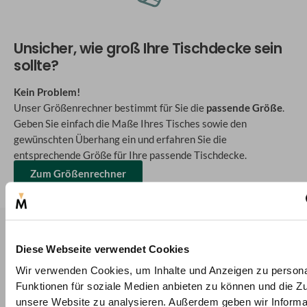
Unsicher, wie groß Ihre Tischdecke sein
sollte?
Kein Problem!
Unser Größenrechner bestimmt für Sie die
passende Größe
.
Geben Sie einfach die Maße Ihres Tisches sowie den
gewünschten Überhang ein und erfahren Sie die
entsprechende Größe für Ihre passende Tischdecke.
Zum Größenrechner
Unser Tischdecken Versprechen
Diese Webseite verwendet Cookies
Über 50.000 Kunden vertrauen auf Deine-
Massanfertigung.de
Wir verwenden Cookies, um Inhalte und Anzeigen zu persona
Passgarantie & 30-Tage-Rückgaberecht
Funktionen für soziale Medien anbieten zu können und die Zug
unsere Website zu analysieren. Außerdem geben wir Informa