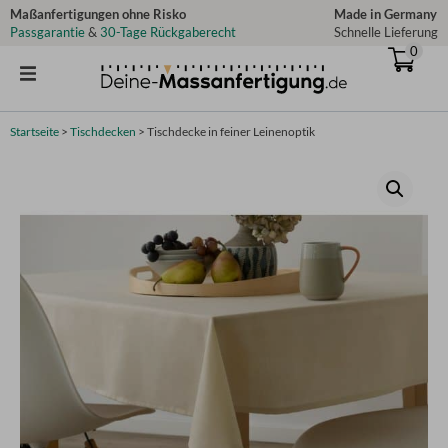
Zum
Maßanfertigungen ohne Risko
Made in Germany
Passgarantie
&
30-Tage Rückgaberecht
Schnelle Lieferung
Inhalt
0
springen
Startseite
>
Tischdecken
>
Tischdecke in feiner Leinenoptik