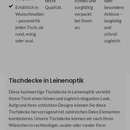
beste
schnell und
oder
Erhältlich in
Qualität.
sorgfältig
besondere
Wunschmaßen
verpackt
Anlässe –
– passend für
bei Ihnen
langlebig
jeden Tisch, ob
an.
und
rund, eckig
stilvoll
oder oval.
zugleich.
Tischdecke in Leinenoptik
Diese hochwertige Tischdecke in Leinenoptik verleiht
Ihrem Tisch einen feinen und zugleich eleganten Look.
Aufgrund ihres schlichten Designs können Sie diese
Tischdecke hervorragend mit zahlreichen Deko Elementen
kombinieren. Unsere Tischdecke können wir nach Ihren
Wünschen in rechteckiger, ovaler oder runder Form