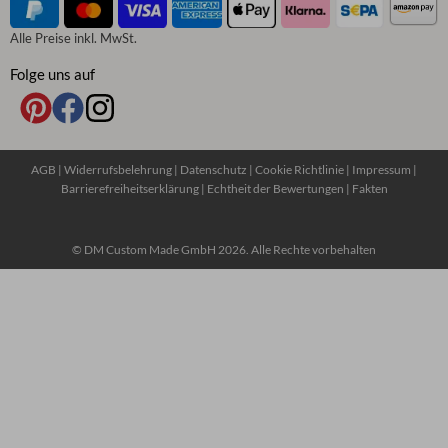
Alle Preise inkl. MwSt.
Folge uns auf
AGB
|
Widerrufsbelehrung
|
Datenschutz
|
Cookie Richtlinie
|
Impressum
|
Barrierefreiheitserklärung
|
Echtheit der Bewertungen
|
Fakten
© DM Custom Made GmbH 2026. Alle Rechte vorbehalten