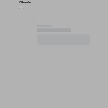
Pflegelei
cht