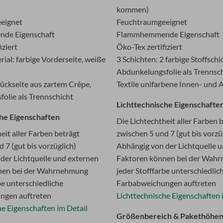
kommen)
eignet
Feuchtraumgeeignet
de Eigenschaft
Flammhemmende Eigenschaft
iziert
Öko-Tex zertifiziert
ial: farbige Vorderseite, weiße
3 Schichten: 2 farbige Stoffschi
Abdunkelungsfolie als Trennsc
ückseite aus zartem Crêpe,
Textile unifarbene Innen- und 
olie als Trennschicht
Lichttechnische Eigenschafte
che Eigenschaften
Die Lichtechtheit aller Farben 
eit aller Farben beträgt
zwischen 5 und 7 (gut bis vorzü
 7 (gut bis vorzüglich)
Abhängig von der Lichtquelle 
der Lichtquelle und externen
Faktoren können bei der Wah
nen bei der Wahrnehmung
jeder Stofffarbe unterschiedlic
be unterschiedliche
Farbabweichungen auftreten
ngen auftreten
Lichttechnische Eigenschaften 
he Eigenschaften im Detail
Größenbereich & Pakethöhe