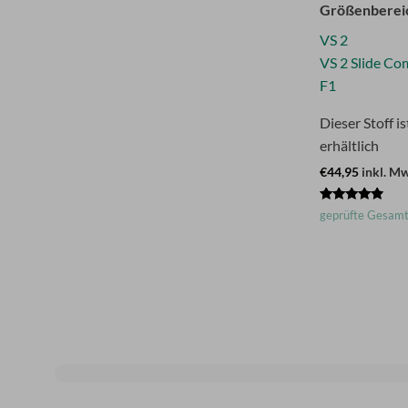
Größenberei
VS 2
VS 2 Slide Co
F1
Dieser Stoff i
erhältlich
€44,95
inkl. Mw
Bewertet
geprüfte Gesam
mit
4.67
von 5