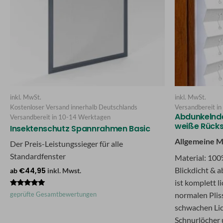
inkl. MwSt.
inkl. MwSt.
Kostenloser Versand innerhalb Deutschlands
Versandbereit in
Abdunkelnde
Versandbereit in
10-14 Werktagen
weiße Rücks
Insektenschutz Spannrahmen Basic
Allgemeine M
Der Preis-Leistungssieger für alle
Standardfenster
Material: 100
Blickdicht & 
€
44,95
ab
inkl. Mwst.
ist komplett l
Bewertet
geprüfte Gesamtbewertungen
normalen Plis
mit
4.79
schwachen Lic
von 5
Schnurlöcher u