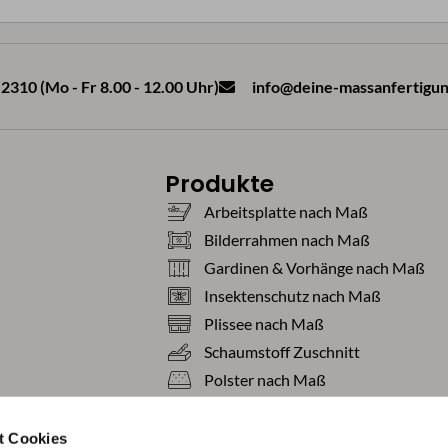
2310 (Mo - Fr 8.00 - 12.00 Uhr)
info@deine-massanfertigun
Produkte
Arbeitsplatte nach Maß
Bilderrahmen nach Maß
Gardinen & Vorhänge nach Maß
Insektenschutz nach Maß
Plissee nach Maß
Schaumstoff Zuschnitt
Polster nach Maß
Teppiche nach Maß
Tischdecken nach Maß
t Cookies