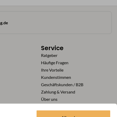
g.de
Service
Ratgeber
Häufige Fragen
Ihre Vorteile
Kundenstimmen
Geschäftskunden / B2B
Zahlung & Versand
Über uns
Karriere
Vertrag widerrufen