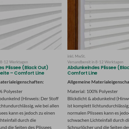
inkl. MwSt.
8-12 Werktagen
Versandbereit in
8-12 Werktagen
s Plissee (Black Out)
Abdunkelndes Plissee (Blac
eite – Comfort Line
Comfort Line
aterialeigenschaften:
Allgemeine Materialeigenscha
% Polyester
Material: 100% Polyester
abdunkelnd (Hinweis: Der Stoff
Blickdicht & abdunkelnd (Hinwe
ichtundurchlässig, wie bei allen
ist komplett lichtundurchlässig,
sees kann es jedoch zu einen
normalen Plissees kann es jedo
hteinfall durch die
schwachen Lichteinfall durch d
nd die Seiten des Plissees
Schnurlöcher und die Seiten des