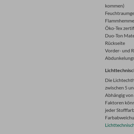
kommen)
Feuchtraumge
Flammhemmen
Öko-Tex zertif
Duo-Ton Mater
Rückseite
Vorder- und R
Abdunkelungsf
Lichttechnis
Die Lichtechth
zwischen 5 und
Abhängig von 
Faktoren kön
jeder Stofffar
Farbabweichu
Lichttechnisc