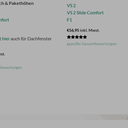
ch & Pakethöhen
VS 2
VS 2 Slide Comfort
mfort
F1
€56,95
inkl. Mwst.
st
hier
auch für Dachfenster
Bewertet mit
geprüfte Gesamtbewertungen
5.00
von 5
st.
tbewertungen