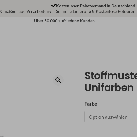
Kostenloser Paketversand in Deutschland
 & maßgenaue Verarbeitung
Schnelle Lieferung & Kostenlose Retouren
Über 50.000 zufriedene Kunden
Stoffmuste
Stoffmuster
-
Unifarben 
Blickdichtes
Plissee
Farbe
-
Unifarben
Pearl
Menge