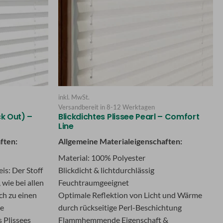
inkl. MwSt.
Versandbereit in
8-12 Werktagen
k Out) –
Blickdichtes Plissee Pearl – Comfort
Line
ften:
Allgemeine Materialeigenschaften:
Material: 100% Polyester
is: Der Stoff
Blickdicht & lichtdurchlässig
 wie bei allen
Feuchtraumgeeignet
ch zu einen
Optimale Reflektion von Licht und Wärme
ie
durch rückseitige Perl-Beschichtung
 Plissees
Flammhemmende Eigenschaft &