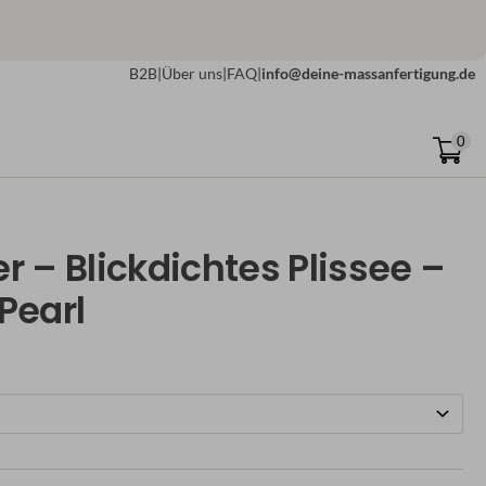
B2B
|
Über uns
|
FAQ
|
info@deine-massanfertigung.de
0
r – Blickdichtes Plissee –
Pearl