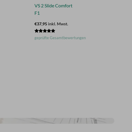
VS 2 Slide Comfort
F1
€37,95
inkl. Mwst.
Bewertet
geprüfte Gesamtbewertungen
mit
4.88
von 5