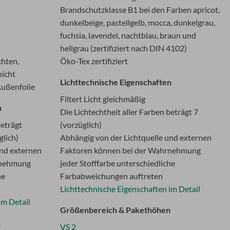
Brandschutzklasse B1 bei den Farben apricot,
dunkelbeige, pastellgelb, mocca, dunkelgrau,
fuchsia, lavendel, nachtblau, braun und
hellgrau (zertifiziert nach DIN 4102)
chten,
Öko-Tex zertifiziert
hicht
Lichttechnische Eigenschaften
Außenfolie
Filtert Licht gleichmäßig
n
Die Lichtechtheit aller Farben beträgt 7
beträgt
(vorzüglich)
glich)
Abhängig von der Lichtquelle und externen
und externen
Faktoren können bei der Wahrnehmung
rnehmung
jeder Stofffarbe unterschiedliche
he
Farbabweichungen auftreten
Lichttechnische Eigenschaften im Detail
im Detail
Größenbereich & Pakethöhen
n
VS 2