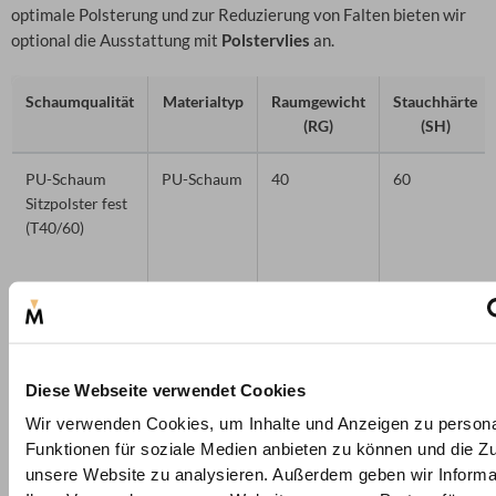
optimale Polsterung und zur Reduzierung von Falten bieten wir
optional die Ausstattung mit
Polstervlies
an.
Schaumqualität
Materialtyp
Raumgewicht
Stauchhärte
(RG)
(SH)
PU-Schaum
PU-Schaum
40
60
Sitzpolster fest
(T40/60)
Diese Webseite verwendet Cookies
Wir verwenden Cookies, um Inhalte und Anzeigen zu persona
Funktionen für soziale Medien anbieten zu können und die Zug
PU-Schaum
PU-Schaum
40
53
Sitzpolster fest
unsere Website zu analysieren. Außerdem geben wir Informa