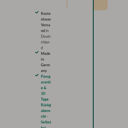
Koste
nloser
Versa
nd
in
Deuts
chlan
d
Made
in
Germ
any
Passg
aranti
e &
30
Tage
Rückg
abere
cht -
Selbst
bei