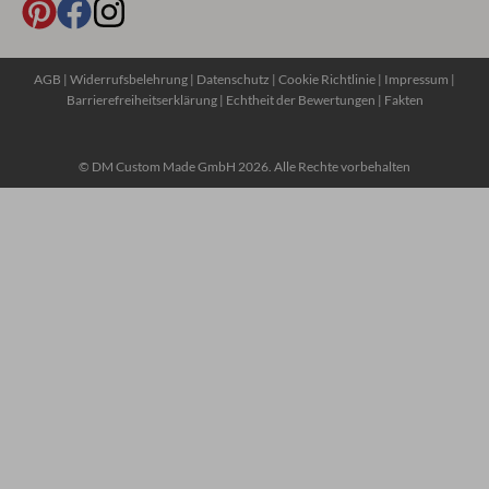
AGB
|
Widerrufsbelehrung
|
Datenschutz
|
Cookie Richtlinie
|
Impressum
|
Barrierefreiheitserklärung
|
Echtheit der Bewertungen
|
Fakten
© DM Custom Made GmbH 2026. Alle Rechte vorbehalten