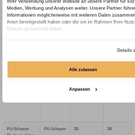
(T40/53)
Ihrer Verwendung unserer Website an unsere Partner für soz
Medien, Werbung und Analysen weiter. Unsere Partner führe
Informationen möglicherweise mit weiteren Daten zusammen,
ihnen bereitgestellt haben oder die sie im Rahmen Ihrer Nut
Dienste gesammelt haben.
Details 
Premium
Kaltschaum
45
39
Kaltschaum
Alle zulassen
Sitz- &
Liegepolster
(HR45/39)
Anpassen
PU-Schaum
PU-Schaum
30
38