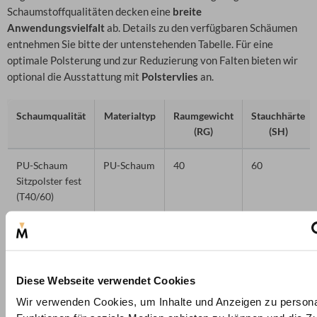
Schaumstoffqualitäten decken eine
breite
Anwendungsvielfalt
ab. Details zu den verfügbaren Schäumen
entnehmen Sie bitte der untenstehenden Tabelle. Für eine
optimale Polsterung und zur Reduzierung von Falten bieten wir
optional die Ausstattung mit
Polstervlies
an.
Schaumqualität
Materialtyp
Raumgewicht
Stauchhärte
(RG)
(SH)
PU-Schaum
PU-Schaum
40
60
Sitzpolster fest
(T40/60)
Diese Webseite verwendet Cookies
Wir verwenden Cookies, um Inhalte und Anzeigen zu persona