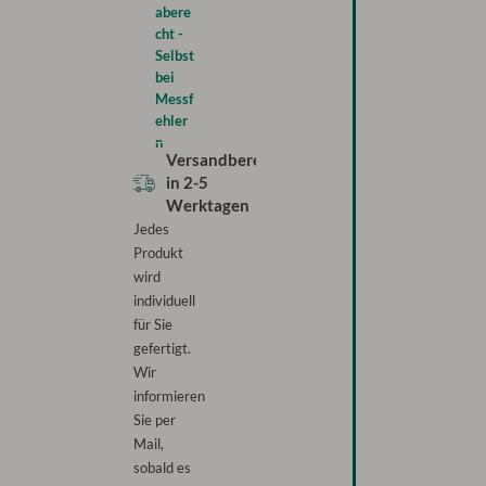
abere
cht -
Selbst
bei
Messf
ehler
n
Versandbereit
in
2-5
Werktagen
Jedes
Produkt
wird
individuell
für Sie
gefertigt.
Wir
informieren
Sie per
Mail,
sobald es