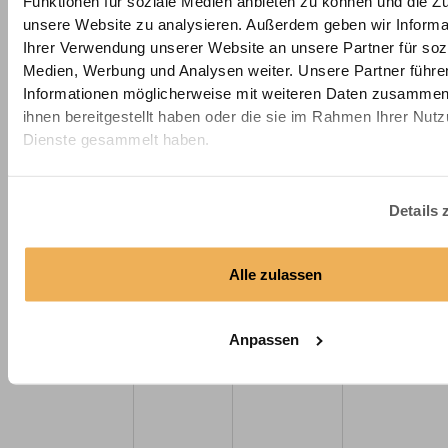
Funktionen für soziale Medien anbieten zu können und die Zug
unsere Website zu analysieren. Außerdem geben wir Informa
PU-Schaum
PU-Schaum
40
53
Ihrer Verwendung unserer Website an unsere Partner für soz
Sitzpolster fest
Medien, Werbung und Analysen weiter. Unsere Partner führe
(T40/53)
Informationen möglicherweise mit weiteren Daten zusammen,
ihnen bereitgestellt haben oder die sie im Rahmen Ihrer Nut
Dienste gesammelt haben.
Details 
Alle zulassen
Premium
Kaltschaum
45
39
Kaltschaum
Sitz- &
Anpassen
Liegepolster
(HR45/39)