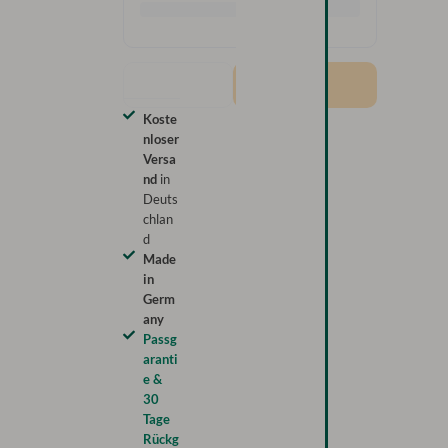
Koste
nloser
Versa
nd
in
Deuts
chlan
d
Made
in
Germ
any
Passg
aranti
e &
30
Tage
Rückg