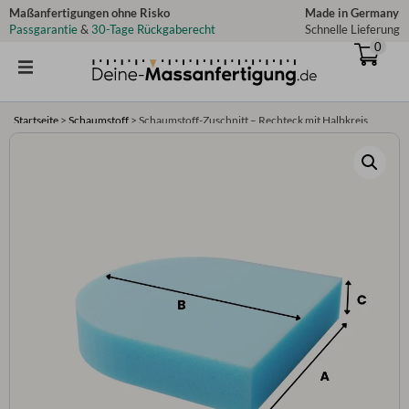
Zum
Maßanfertigungen ohne Risko
Made in Germany
Passgarantie
&
30-Tage Rückgaberecht
Schnelle Lieferung
Inhalt
0
springen
Startseite
>
Schaumstoff
>
Schaumstoff-Zuschnitt – Rechteck mit Halbkreis