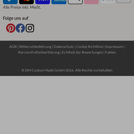
Alle Preise inkl. MwSt.
Folge uns auf
AGB
|
Widerrufsbelehrung
|
Datenschutz
|
Cookie Richtlinie
|
Impressum
|
Barrierefreiheitserklärung
|
Echtheit der Bewertungen
|
Fakten
© DM Custom Made GmbH 2026. Alle Rechte vorbehalten