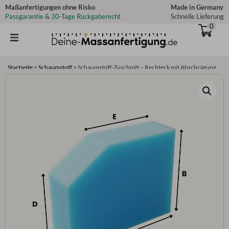
Zum
Maßanfertigungen ohne Risko
Made in Germany
Passgarantie
&
30-Tage Rückgaberecht
Schnelle Lieferung
Inhalt
0
springen
Startseite
>
Schaumstoff
>
Schaumstoff-Zuschnitt – Rechteck mit Abschrägung