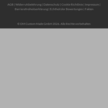
AGB
|
Widerrufsbelehrung
|
Datenschutz
|
Cookie Richtlinie
|
Impressum
|
Barrierefreiheitserklärung
|
Echtheit der Bewertungen
|
Fakten
© DM Custom Made GmbH 2026. Alle Rechte vorbehalten