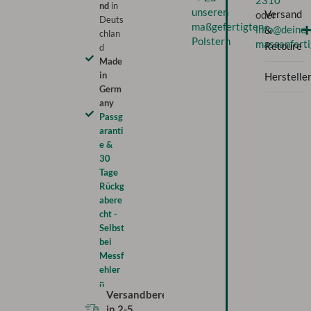
2310
nd
in
unseren
Versand
oder
Deuts
maßgefertigten
info@deine-
&
chlan
Polstern
massanferti
Retoure
d
Made
in
Herstelle
Germ
any
Passg
aranti
e &
30
Tage
Rückg
abere
cht -
Selbst
bei
Messf
ehler
n
Versandbereit
in
2-5