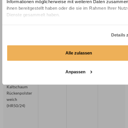
Informationen möglicherweise mit weiteren Daten zusammen,
ihnen bereitgestellt haben oder die sie im Rahmen Ihrer Nut
Dienste gesammelt haben.
PU-Schaum
PU-Schaum
30
28
Rückenpolster
Details 
weich (T30/28)
Alle zulassen
Anpassen
Premium
Kaltschaum
50
24
Kaltschaum
Rückenpolster
weich
(HR50/24)