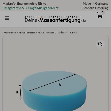
Zum
Maßanfertigungen ohne Risko
Made in Germany
Passgarantie
&
30-Tage Rückgaberecht
Schnelle Lieferung
Inhalt
0
springen
Startseite
>
Schaumstoff
>
Schaumstoff-Zuschnitt – Kreis