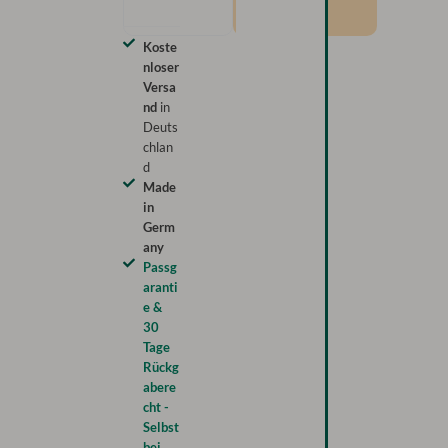
Koste
nloser
Versa
nd
in
Deuts
chlan
d
Made
in
Germ
any
Passg
aranti
e &
30
Tage
Rückg
abere
cht -
Selbst
bei