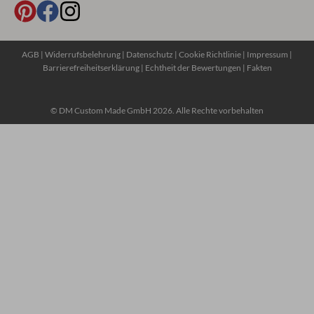
AGB
|
Widerrufsbelehrung
|
Datenschutz
|
Cookie Richtlinie
|
Impressum
|
Barrierefreiheitserklärung
|
Echtheit der Bewertungen
|
Fakten
© DM Custom Made GmbH 2026. Alle Rechte vorbehalten