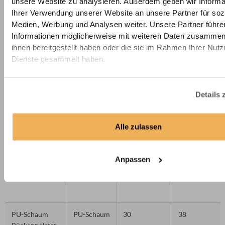
(T40/53)
unsere Website zu analysieren. Außerdem geben wir Informa
Ihrer Verwendung unserer Website an unsere Partner für soz
Medien, Werbung und Analysen weiter. Unsere Partner führe
Informationen möglicherweise mit weiteren Daten zusammen,
ihnen bereitgestellt haben oder die sie im Rahmen Ihrer Nut
Dienste gesammelt haben.
Details 
Premium
Kaltschaum
45
39
Kaltschaum
Sitz- &
Alle zulassen
Liegepolster
(HR45/39)
Anpassen
PU-Schaum
PU-Schaum
30
38