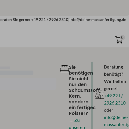
eraten Sie gerne: +49 221 / 2926 2310
|
info@deine-massanfertigung.de
0
Sie
Beratung
benötigen
benötigt?
Sie nicht
Wir helfen
nur den
gerne!
Schaumstoff-
Kern,
+49 221 /
sondern
2926 2310
ein fertiges
oder
Polster?
info@deine-
→ Zu
massanferti
unseren