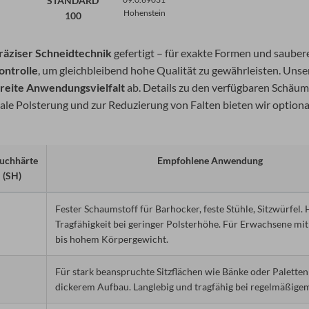
STANDARD
Hohenstein
100
räziser Schneidtechnik
gefertigt – für exakte Formen und sauber
ontrolle
, um gleichbleibend hohe Qualität zu gewährleisten. Unse
reite Anwendungsvielfalt
ab. Details zu den verfügbaren Schäu
ale Polsterung und zur Reduzierung von Falten bieten wir optiona
uchhärte
Empfohlene Anwendung
(SH)
Fester Schaumstoff für Barhocker, feste Stühle, Sitzwürfel.
Tragfähigkeit bei geringer Polsterhöhe. Für Erwachsene mi
bis hohem Körpergewicht.
Für stark beanspruchte Sitzflächen wie Bänke oder Palette
dickerem Aufbau. Langlebig und tragfähig bei regelmäßige