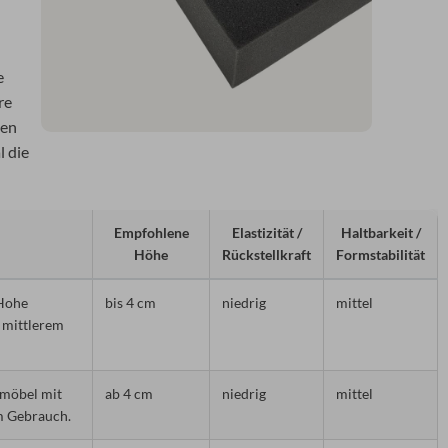
e
re
men
l die
Empfohlene
Elastizität /
Haltbarkeit /
Höhe
Rückstellkraft
Formstabilität
 Hohe
bis 4 cm
niedrig
mittel
t mittlerem
nmöbel mit
ab 4 cm
niedrig
mittel
m Gebrauch.