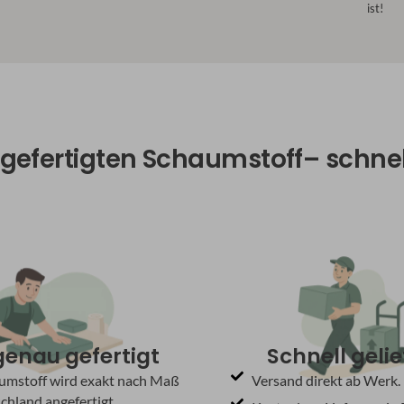
ist!
gefertigten Schaumstoff– schne
enau gefertigt
Schnell gelie
aumstoff wird exakt nach Maß
Versand direkt ab Werk.
chland angefertigt.