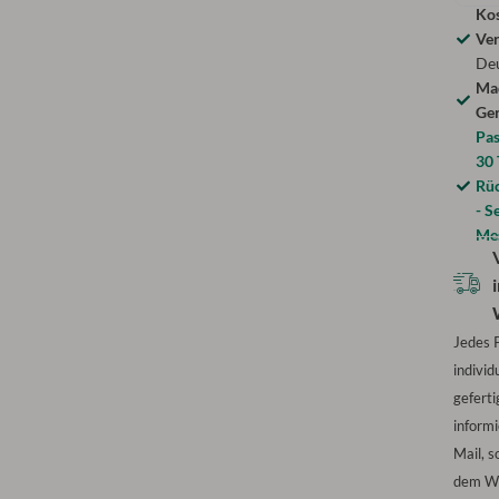
Kos
Ve
De
Ma
Ge
Pas
30 
Rü
- S
Me
Jedes 
individu
geferti
informi
Mail, s
dem We