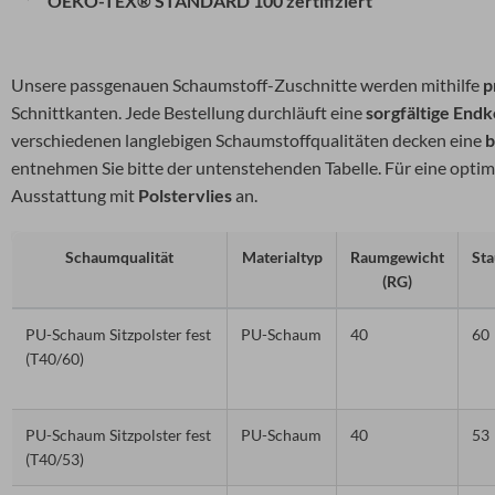
OEKO-TEX® STANDARD 100 zertifiziert
Unsere passgenauen Schaumstoff-Zuschnitte werden mithilfe
p
Schnittkanten. Jede Bestellung durchläuft eine
sorgfältige Endk
verschiedenen langlebigen Schaumstoffqualitäten decken eine
b
entnehmen Sie bitte der untenstehenden Tabelle. Für eine optim
Ausstattung mit
Polstervlies
an.
Schaumqualität
Materialtyp
Raumgewicht
Sta
(RG)
PU-Schaum Sitzpolster fest
PU-Schaum
40
60
(T40/60)
PU-Schaum Sitzpolster fest
PU-Schaum
40
53
(T40/53)