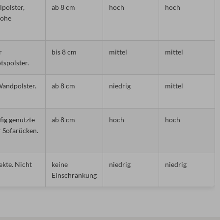
polster,
ab 8 cm
hoch
hoch
hohe
r
bis 8 cm
mittel
mittel
tspolster.
Wandpolster.
ab 8 cm
niedrig
mittel
fig genutzte
ab 8 cm
hoch
hoch
 Sofarücken.
ekte. Nicht
keine
niedrig
niedrig
Einschränkung