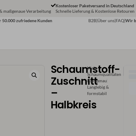
Kostenloser Paketversand in Deutschland
 & maßgenaue Verarbeitung
Schnelle Lieferung & Kostenlose Retouren
r 50.000 zufriedene Kunden
B2B
|
Über uns
|
FAQ
|
Wir b
Schaumstoff-
Viele
Schaumqualitäten
Zuschnitt
Passgenau
Langlebig &
–
formstabil
Halbkreis