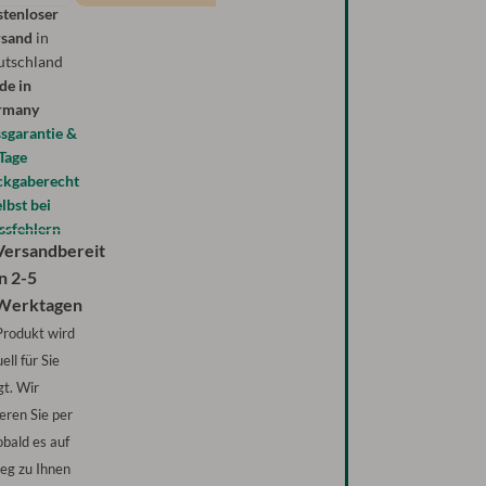
tenloser
rsand
in
utschland
de in
rmany
sgarantie &
Tage
ckgaberecht
elbst bei
ssfehlern
Versandbereit
in
2-5
Werktagen
Produkt wird
ell für Sie
gt. Wir
eren Sie per
obald es auf
g zu Ihnen