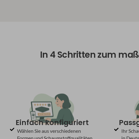
In 4 Schritten zum maß
Einfach konfiguriert
Passg
Wählen Sie aus verschiedenen
Ihr Sch
Formen und Schaumstoffqualitäten
in Deuts