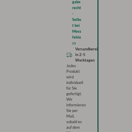
gabe
recht
-
Selbs
t bei
Mess
fehle
rn
Versandbereit
in
2-5
Werktagen
Jedes
Produkt
wird
individuell
für Sie
gefertigt.
Wir
informieren
Sie per
Mail,
sobald es
auf dem