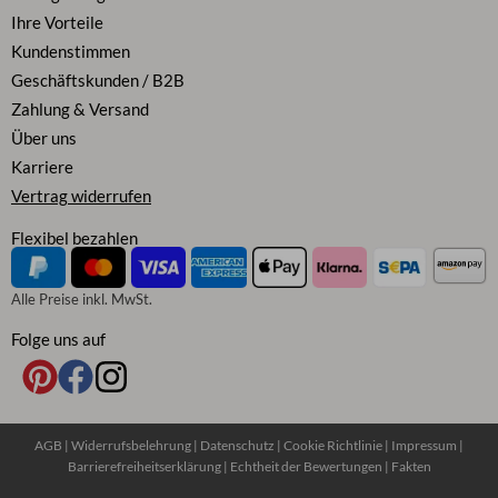
Ihre Vorteile
Kundenstimmen
Geschäftskunden / B2B
Zahlung & Versand
Über uns
Karriere
Vertrag widerrufen
Flexibel bezahlen
Alle Preise inkl. MwSt.
Folge uns auf
AGB
|
Widerrufsbelehrung
|
Datenschutz
|
Cookie Richtlinie
|
Impressum
|
Barrierefreiheitserklärung
|
Echtheit der Bewertungen
|
Fakten