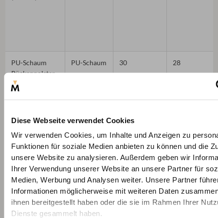
PU-Schaum
PU-Schaum
30
28
Rückenpolster
weich (T30/28)
Diese Webseite verwendet Cookies
Wir verwenden Cookies, um Inhalte und Anzeigen zu persona
Funktionen für soziale Medien anbieten zu können und die Zug
unsere Website zu analysieren. Außerdem geben wir Informa
Premium
Kaltschaum
50
24
Ihrer Verwendung unserer Website an unsere Partner für soz
Kaltschaum
Medien, Werbung und Analysen weiter. Unsere Partner führe
Rückenpolster
Informationen möglicherweise mit weiteren Daten zusammen,
weich
ihnen bereitgestellt haben oder die sie im Rahmen Ihrer Nut
(HR50/24)
Dienste gesammelt haben.