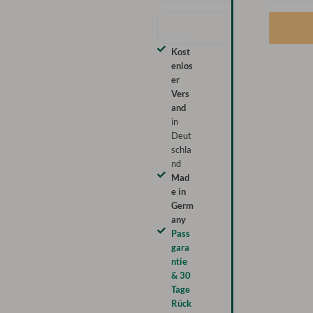
Kost
enlos
er
Vers
and
in
Deut
schla
nd
Mad
e in
Germ
any
Pass
gara
ntie
& 30
Tage
Rück