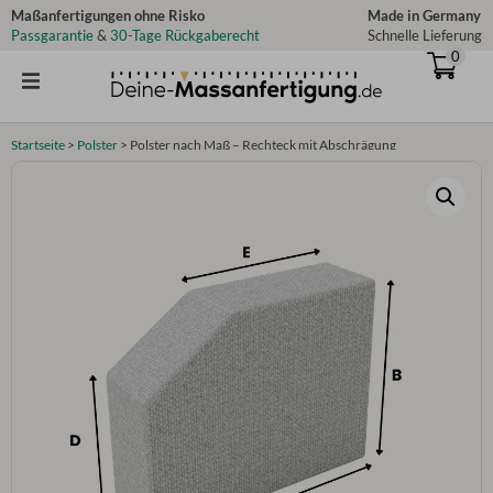
Zum
Maßanfertigungen ohne Risko
Made in Germany
Passgarantie
&
30-Tage Rückgaberecht
Schnelle Lieferung
Inhalt
0
springen
Startseite
>
Polster
>
Polster nach Maß – Rechteck mit Abschrägung