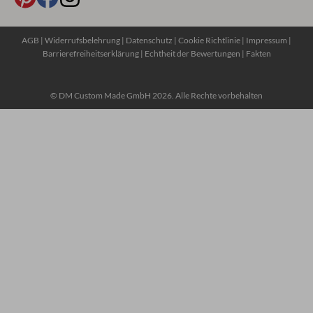
AGB
|
Widerrufsbelehrung
|
Datenschutz
|
Cookie Richtlinie
|
Impressum
|
Barrierefreiheitserklärung
|
Echtheit der Bewertungen
|
Fakten
© DM Custom Made GmbH 2026. Alle Rechte vorbehalten