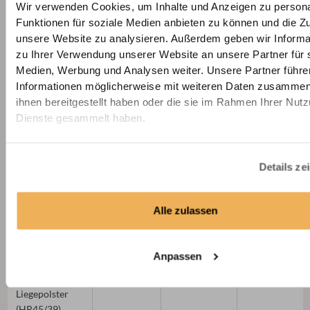
Wir verwenden Cookies, um Inhalte und Anzeigen zu persona
Funktionen für soziale Medien anbieten zu können und die Zug
unsere Website zu analysieren. Außerdem geben wir Informa
zu Ihrer Verwendung unserer Website an unsere Partner für 
Medien, Werbung und Analysen weiter. Unsere Partner führe
PU-Schaum
PU-Schaum
40
53
Informationen möglicherweise mit weiteren Daten zusammen,
Sitzpolster fest
ihnen bereitgestellt haben oder die sie im Rahmen Ihrer Nut
(T40/53)
Dienste gesammelt haben.
Details ze
Alle zulassen
Premium
Kaltschaum
45
39
Anpassen
Kaltschaum
Sitz- &
Liegepolster
(HR45/39)