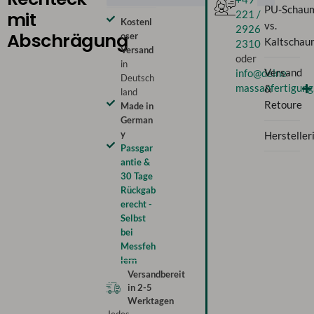
PU-Schau
mit
221 /
Kostenl
vs.
2926
Abschrägung
oser
Kaltschau
2310
Versand
oder
in
Versand
info@deine-
Deutsch
massanfertigung
&
land
Retoure
Made in
German
y
Hersteller
Passgar
antie &
30 Tage
Rückgab
erecht -
Selbst
bei
Messfeh
lern
Versandbereit
in
2-5
Werktagen