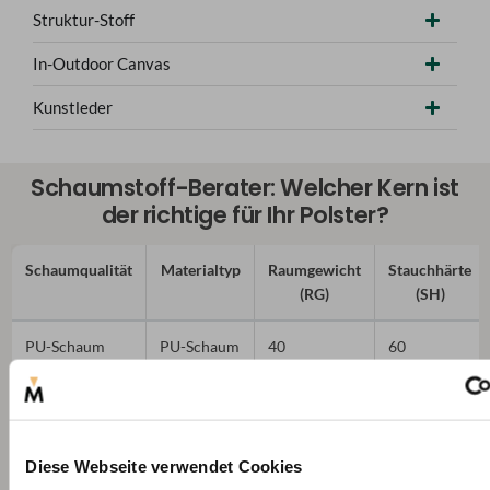
Struktur-Stoff
In-Outdoor Canvas
Kunstleder
Schaumstoff-Berater: Welcher Kern ist
der richtige für Ihr Polster?
Schaumqualität
Materialtyp
Raumgewicht
Stauchhärte
(RG)
(SH)
PU-Schaum
PU-Schaum
40
60
Sitzpolster fest
(T40/60)
Diese Webseite verwendet Cookies