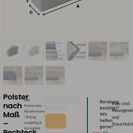
Polster
inkl.
Beratung
nach
Was sind
Polstervlies
benötigt?
Raumgewi
Abnehmbare
Maß
Wir
r Bezug
und
helfen
–
Langlebig &
Stauchhär
gerne!
formstabil
Rechteck
+49