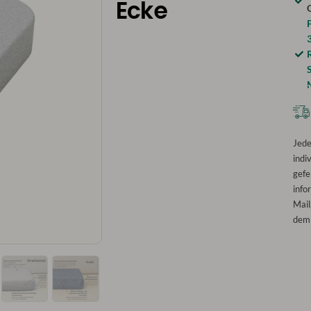
Ecke
S
Jede
indiv
gefe
info
Mail
dem 