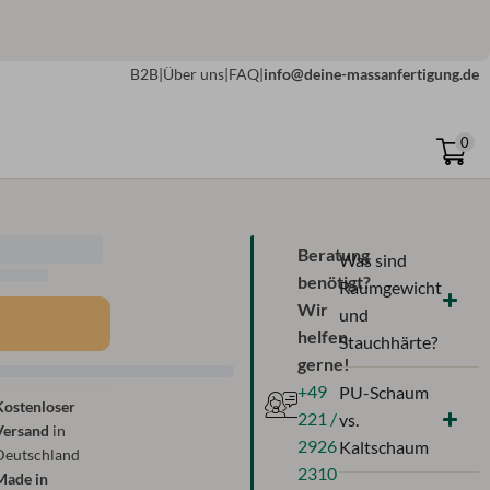
B2B
|
Über uns
|
FAQ
|
info@deine-massanfertigung.de
0
Beratung
Was sind
benötigt?
Raumgewicht
Wir
und
helfen
Stauchhärte?
gerne!
+49
PU-Schaum
Kostenloser
221 /
vs.
Versand
in
2926
Kaltschaum
Deutschland
2310
Made in