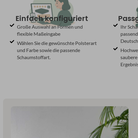
Einfach konfiguriert
Passg
Große Auswahl an Formen und
Ihr Scha
flexible Maßeingabe
passend
Deutschl
Wählen Sie die gewünschte Polsterart
und Farbe sowie die passende
Hochwer
Schaumstoffart.
saubere 
Ergebnis