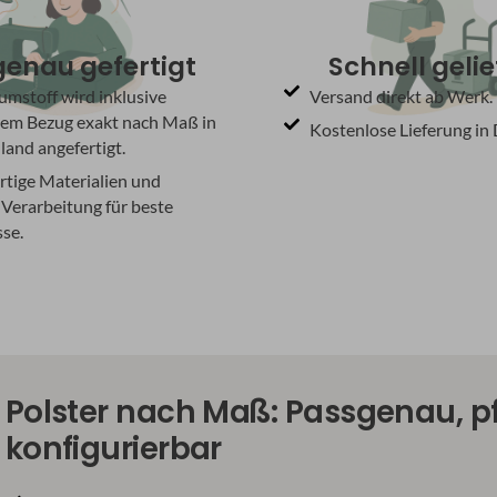
enau gefertigt
Schnell gelie
umstoff wird inklusive
Versand direkt ab Werk.
em Bezug exakt nach Maß in
Kostenlose Lieferung in
and angefertigt.
tige Materialien und
Verarbeitung für beste
se.
Polster nach Maß: Passgenau, pf
konfigurierbar