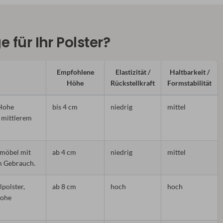
 für Ihr Polster?
Empfohlene
Elastizität /
Haltbarkeit /
Höhe
Rückstellkraft
Formstabilität
 Hohe
bis 4 cm
niedrig
mittel
t mittlerem
nmöbel mit
ab 4 cm
niedrig
mittel
m Gebrauch.
polster,
ab 8 cm
hoch
hoch
hohe