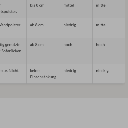
r
bis 8 cm
mittel
mittel
tspolster.
Wandpolster.
ab 8 cm
niedrig
mittel
fig genutzte
ab 8 cm
hoch
hoch
 Sofarücken.
ekte. Nicht
keine
niedrig
niedrig
Einschränkung