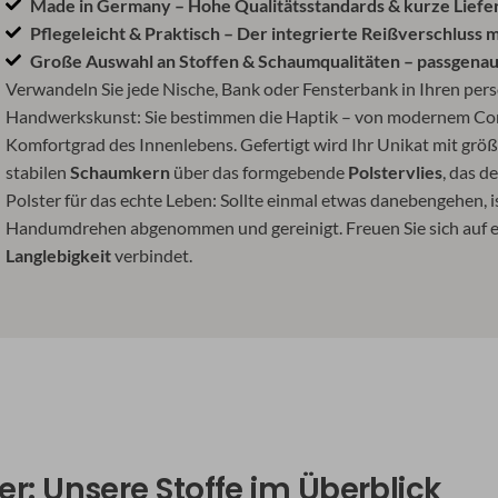
Made in Germany – Hohe Qualitätsstandards & kurze Lief
Pflegeleicht & Praktisch – Der integrierte Reißverschluss
Große Auswahl an Stoffen & Schaumqualitäten – passgena
Verwandeln Sie jede Nische, Bank oder Fensterbank in Ihren persön
Handwerkskunst: Sie bestimmen die Haptik – von modernem Cord
Komfortgrad des Innenlebens. Gefertigt wird Ihr Unikat mit größt
stabilen
Schaumkern
über das formgebende
Polstervlies
, das d
Polster für das echte Leben: Sollte einmal etwas danebengehen, i
Handumdrehen abgenommen und gereinigt. Freuen Sie sich auf ein
Langlebigkeit
verbindet.
ter: Unsere Stoffe im Überblick