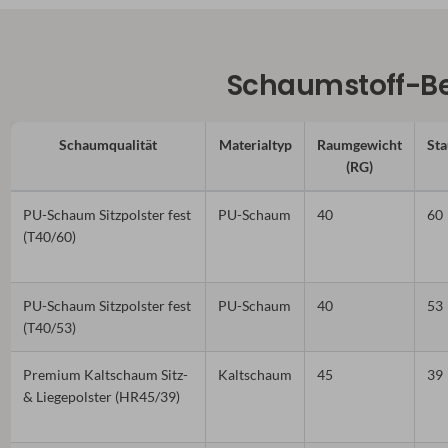
Schaumstoff-Bera
Schaumqualität
Materialtyp
Raumgewicht
Sta
(RG)
PU-Schaum Sitzpolster fest
PU-Schaum
40
60
(T40/60)
PU-Schaum Sitzpolster fest
PU-Schaum
40
53
(T40/53)
Premium Kaltschaum Sitz-
Kaltschaum
45
39
& Liegepolster (HR45/39)