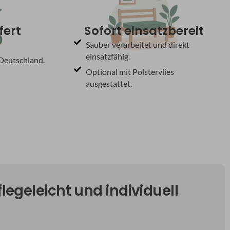
fert
Sofort einsatzbereit
Sauber verarbeitet und direkt
einsatzfähig.
 Deutschland.
Optional mit Polstervlies
ausgestattet.
legeleicht und individuell