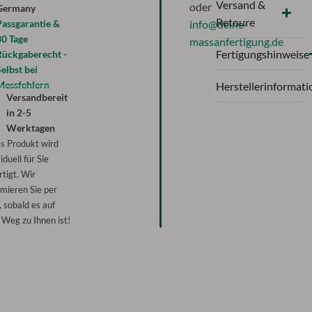
Versand &
oder
Germany
Retoure
Passgarantie &
info@deine-
30 Tage
massanfertigung.de
Fertigungshinweise
Rückgaberecht -
elbst bei
Messfehlern
Herstellerinformati
Versandbereit
in
2-5
Werktagen
s Produkt wird
iduell für Sie
rtigt. Wir
rmieren Sie per
, sobald es auf
Weg zu Ihnen ist!