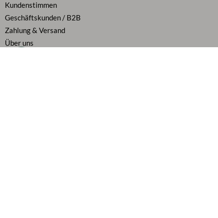
Kundenstimmen
Geschäftskunden / B2B
Zahlung & Versand
Über uns
Karriere
Vertrag widerrufen
Flexibel bezahlen
Alle Preise inkl. MwSt.
Folge uns auf
AGB
|
Widerrufsbelehrung
|
Datenschutz
|
Cookie Richtlinie
|
Impressum
|
Barrierefreiheitserklärung
|
Echtheit der Bewertungen
|
Fakten
© DM Custom Made GmbH 2026. Alle Rechte vorbehalten