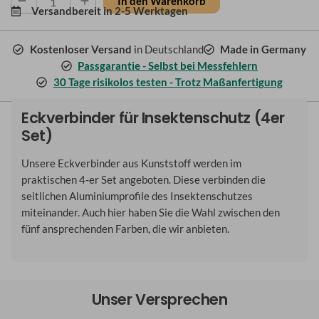
In den Warenkorb
Versandbereit in
2-5 Werktagen
Eckverbinder
(4-
er
Kostenloser Versand
in Deutschland
Made in Germany
Set)
Passgarantie - Selbst bei Messfehlern
Menge
30 Tage risikolos testen - Trotz Maßanfertigung
Eckverbinder für Insektenschutz (4er
Set)
Unsere Eckverbinder aus Kunststoff werden im
praktischen 4-er Set angeboten. Diese verbinden die
seitlichen Aluminiumprofile des Insektenschutzes
miteinander. Auch hier haben Sie die Wahl zwischen den
fünf ansprechenden Farben, die wir anbieten.
Unser Versprechen