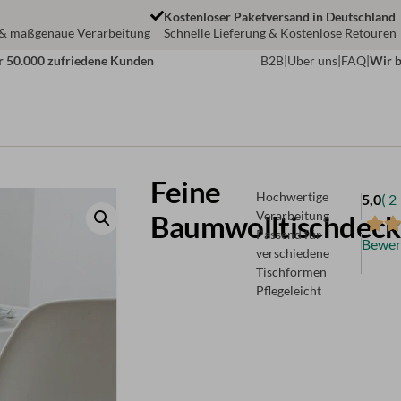
Kostenloser Paketversand in Deutschland
 & maßgenaue Verarbeitung
Schnelle Lieferung & Kostenlose Retouren
r 50.000 zufriedene Kunden
B2B
|
Über uns
|
FAQ
|
Wir b
Feine
Hochwertige
5,0
( 2
Baumwolltischdeck
Verarbeitung
Passend für
Bewer
verschiedene
Tischformen
Pflegeleicht