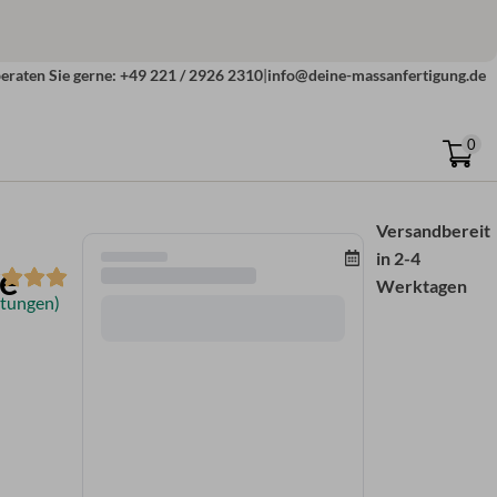
eraten Sie gerne: +49 221 / 2926 2310
|
info@deine-massanfertigung.de
0
Versandbereit
in
2-4
e
Werktagen
tungen)