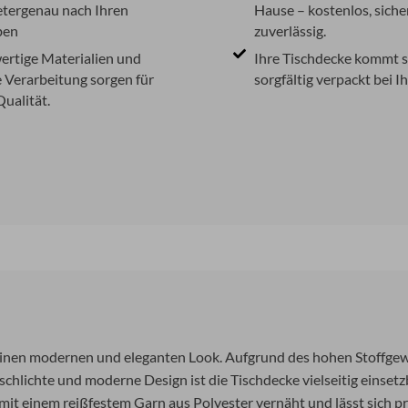
etergenau nach Ihren
Hause – kostenlos, siche
ben
zuverlässig.
rtige Materialien und
Ihre Tischdecke kommt s
e Verarbeitung sorgen für
sorgfältig verpackt bei I
Qualität.
einen modernen und eleganten Look. Aufgrund des hohen Stoffgewi
schlichte und moderne Design ist die Tischdecke vielseitig einset
mit einem reißfestem Garn aus Polyester vernäht und lässt sich 