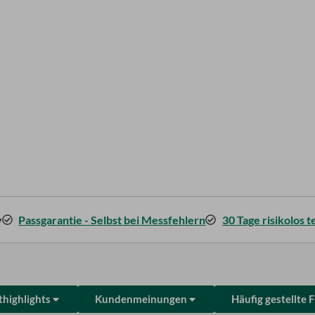
y
Passgarantie - Selbst bei Messfehlern
30 Tage risikolos 
highlights
Kundenmeinungen
Häufig gestellte 