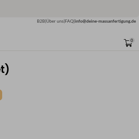
B2B
|
Über uns
|
FAQ
|
info@deine-massanfertigung.de
0
t)