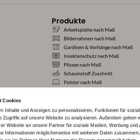
Produkte
Arbeitsplatte nach Maß
Bilderrahmen nach Maß
Gardinen & Vorhänge nach Maß
Insektenschutz nach Maß
Plissee nach Maß
Schaumstoff Zuschnitt
Polster nach Maß
Teppiche nach Maß
Tischdecken nach Maß
t Cookies
 Inhalte und Anzeigen zu personalisieren, Funktionen für sozia
e Zugriffe auf unsere Website zu analysieren. Außerdem geben w
er Website an unsere Partner für soziale Medien, Werbung und 
se Informationen möglicherweise mit weiteren Daten zusammen, 