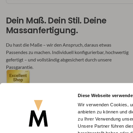
Dein Maß. Dein Stil. Deine
Massanfertigung.
Du hast die Maße – wir den Anspruch, daraus etwas
Passendes zu machen. Individuell konfigurierbar, hochwertig
gefertigt – und vollständig abgesichert durch unsere
Passgarantie.
Diese Webseite verwende
Wir verwenden Cookies, um
anbieten zu können und di
Flexibel bezahlen
zu Ihrer Verwendung unser
Unsere Partner führen die
Alle Preise inkl. MwSt.