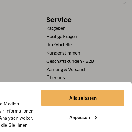
Service
Ratgeber
Häufige Fragen
Ihre Vorteile
Kundenstimmen
Geschäftskunden / B2B
Zahlung & Versand
Über uns
Karriere
Vertrag widerrufen
Alle zulassen
le Medien
ir Informationen
Folge uns auf
Anpassen
Analysen weiter.
die Sie ihnen