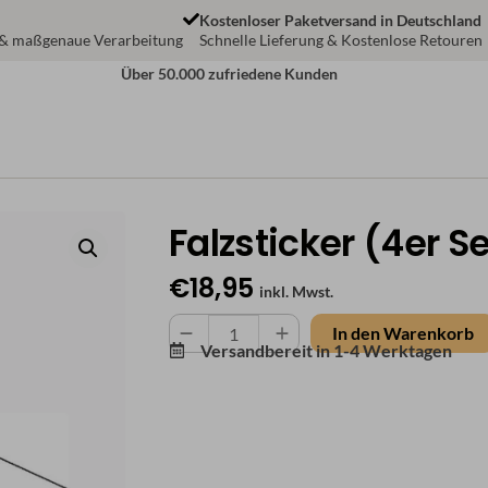
Kostenloser Paketversand in Deutschland
 & maßgenaue Verarbeitung
Schnelle Lieferung & Kostenlose Retouren
Über 50.000 zufriedene Kunden
Falzsticker (4er Se
€
18,95
inkl. Mwst.
Falzsticker
In den Warenkorb
Versandbereit in
1-4 Werktagen
(4er
Set)
Menge