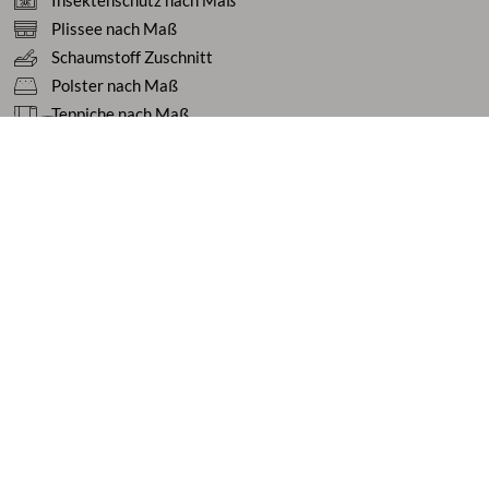
Insektenschutz nach Maß
Plissee nach Maß
Schaumstoff Zuschnitt
Polster nach Maß
Teppiche nach Maß
Tischdecken nach Maß
Service
Ratgeber
Häufige Fragen
Ihre Vorteile
Kundenstimmen
Geschäftskunden / B2B
Zahlung & Versand
Über uns
Karriere
Vertrag widerrufen
Flexibel bezahlen