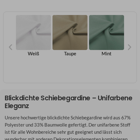
arz
Weiß
Taupe
Mint
Blickdichte Schiebegardine – Unifarbene
Eleganz
Unsere hochwertige blickdichte Schiebegardine wird aus 67%
Polyester und 33% Baumwolle gefertigt. Der unifarbene Stoff
ist für alle Wohnbereiche sehr gut geeignet und lässt sich
wunderbar mit anderen Dekorationselementen kombinieren.