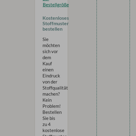
Bestellgröße
Kostenloses
Stoffmuster
bestellen
Sie
möchten
sich vor
dem
Kauf
einen
Eindruck
von der
Stoffqualität
machen?
Kein
Problem!
Bestellen
Sie bis
zu 4
kostenlose