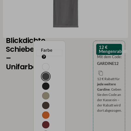
Blickdichte
Schiebegardine
12 €
Farbe
Mengenrabatt
–
Mit dem Code:
GARDINE12
Unifarben
12 € Rabatt für
jede weitere
Gardine
. Geben
Sie den Code an
der Kasse ein –
der Rabatt wird
dort abgezogen.