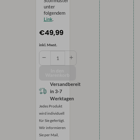
Stoffmuster
unter
folgendem
Link
.
€49,99
inkl. Mwst.
Blickdichte
Schiebegardine
-
In den
Warenkorb
Unifarben
Menge
Versandbereit
in
3-7
Werktagen
Jedes Produkt
wird individuell
für Sie gefertigt.
Wir informieren
Sie per Mail,