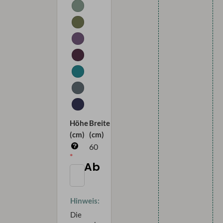
Höhe
Breite
(cm)
(cm)
60
Ab
Hinweis:
Die