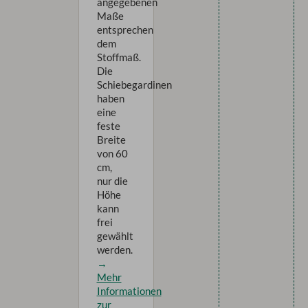
angegebenen
Maße
entsprechen
dem
Stoffmaß.
Die
Schiebegardinen
haben
eine
feste
Breite
von 60
cm,
nur die
Höhe
kann
frei
gewählt
werden.
→
Mehr
Informationen
zur