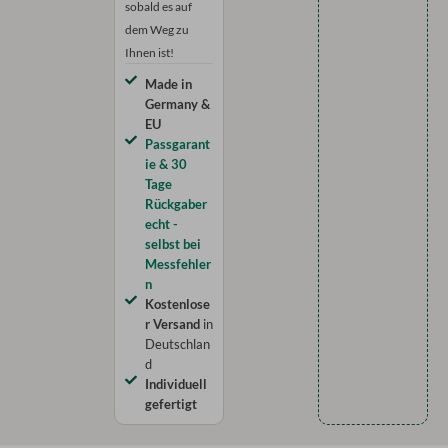
sobald es auf
dem Weg zu
Ihnen ist!
Made in
Germany &
EU
Passgarant
ie & 30
Tage
Rückgaber
echt -
selbst bei
Messfehler
n
Kostenlose
r Versand
in
Deutschlan
d
Individuell
gefertigt