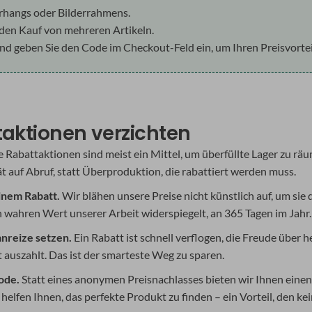
rhangs oder Bilderrahmens.
 den Kauf von mehreren Artikeln.
d geben Sie den Code im Checkout-Feld ein, um Ihren Preisvorteil
aktionen verzichten
Rabattaktionen sind meist ein Mittel, um überfüllte Lager zu räum
ät auf Abruf, statt Überproduktion, die rabattiert werden muss.
einem Rabatt.
Wir blähen unsere Preise nicht künstlich auf, um sie
 wahren Wert unserer Arbeit widerspiegelt, an 365 Tagen im Jahr.
anreize setzen.
Ein Rabatt ist schnell verflogen, die Freude über 
t auszahlt. Das ist der smarteste Weg zu sparen.
ode.
Statt eines anonymen Preisnachlasses bieten wir Ihnen einen
r helfen Ihnen, das perfekte Produkt zu finden – ein Vorteil, den ke