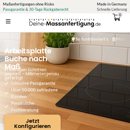
Zum
Maßanfertigungen ohne Risko
Made in Germany
Passgarantie
&
30-Tage Rückgaberecht
Schnelle Lieferung
Inhalt
0
springen
So funktioniert's
Materi
Arbeitsplatte
Buche nach
Maß
In wenigen Schritten
geplant - Millimetergenau
gefertigt
Inklusive Passgarantie
Über 50.000 zufriedene
Kunden
Persönliche
Fachberatung
Jetzt
Konfigurieren