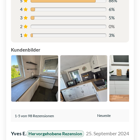
5
86%
4
6%
3
5%
2
0%
1
3%
Kundenbilder
1-5 von 98 Rezensionen
Yves E.
25. September 2024
Hervorgehobene Rezension